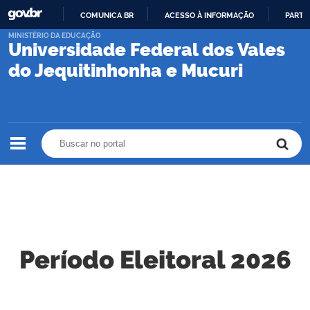
COMUNICA BR
ACESSO À INFORMAÇÃO
PARTI
IR
MINISTÉRIO DA EDUCAÇÃO
Universidade Federal dos Vales
PARA
O
do Jequitinhonha e Mucuri
CONTEÚDO
Buscar no portal
Buscar no portal
Período Eleitoral 2026