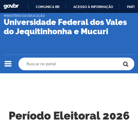
COMUNICA BR
ACESSO À INFORMAÇÃO
PARTI
IR
MINISTÉRIO DA EDUCAÇÃO
Universidade Federal dos Vales
PARA
O
do Jequitinhonha e Mucuri
CONTEÚDO
Buscar no portal
Buscar no portal
Período Eleitoral 2026