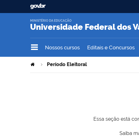
MINISTÉRIO DA EDUCAÇÃO
Universidade Federal dos V
Nossos cursos
Editais e Concursos
Período Eleitoral
Essa seção está com
Saiba ma