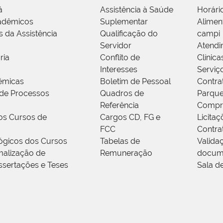
á
Assistência à Saúde
Horári
adêmicos
Suplementar
Alimen
s da Assistência
Qualificação do
campi
Servidor
Atendi
ria
Conflito de
Clínica
Interesses
Serviç
êmicas
Boletim de Pessoal
Contra
de Processos
Quadros de
Parque
Referência
Compr
os Cursos de
Cargos CD, FG e
Licitaç
FCC
Contra
ógicos dos Cursos
Tabelas de
Valida
alização de
Remuneração
docum
ssertações e Teses
Sala d