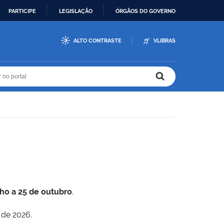
PARTICIPE
LEGISLAÇÃO
ÓRGÃOS DO GOVERNO
ALTO CONTRASTE
VLIBRAS
r no portal
r no portal
lho a 25 de outubro
.
 de 2026.