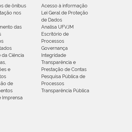
os de ônibus
Acesso à informação
tação nos
Lei Geral de Proteção
de Dados
mento das
Analisa UFVJM
s
Escritório de
os
Processos
tados
Governança
 da Ciência
Integridade
as,
Transparência e
ões e
Prestação de Contas
tos
Pesquisa Pública de
ção de
Processos
entos
Transparência Pública
e Imprensa