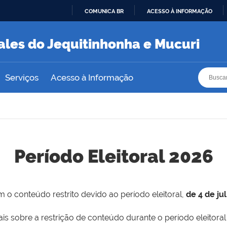
COMUNICA BR
ACESSO À INFORMAÇÃO
IR
PARA
ales do Jequitinhonha e Mucuri
O
CONTEÚDO
Busca
Busca
Serviços
Acesso à Informação
Período Eleitoral 2026
 o conteúdo restrito devido ao período eleitoral,
de 4 de ju
is sobre a restrição de conteúdo durante o período eleitoral