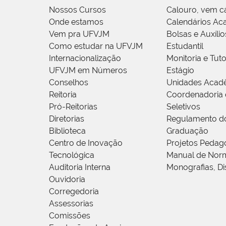
Nossos Cursos
Calouro, vem c
Onde estamos
Calendários Ac
Vem pra UFVJM
Bolsas e Auxílio
Como estudar na UFVJM
Estudantil
Internacionalização
Monitoria e Tuto
UFVJM em Números
Estágio
Conselhos
Unidades Acad
Reitoria
Coordenadoria 
Pró-Reitorias
Seletivos
Diretorias
Regulamento d
Biblioteca
Graduação
Centro de Inovação
Projetos Pedag
Tecnológica
Manual de Norm
Auditoria Interna
Monografias, Di
Ouvidoria
Corregedoria
Assessorias
Comissões