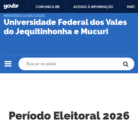
COMUNICA BR
ACESSO À INFORMAÇÃO
PARTI
IR
MINISTÉRIO DA EDUCAÇÃO
Universidade Federal dos Vales
PARA
O
do Jequitinhonha e Mucuri
CONTEÚDO
Buscar no portal
Buscar no portal
Período Eleitoral 2026