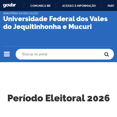
COMUNICA BR
ACESSO À INFORMAÇÃO
PARTI
IR
MINISTÉRIO DA EDUCAÇÃO
Universidade Federal dos Vales
PARA
O
do Jequitinhonha e Mucuri
CONTEÚDO
Buscar no portal
Buscar no portal
Período Eleitoral 2026