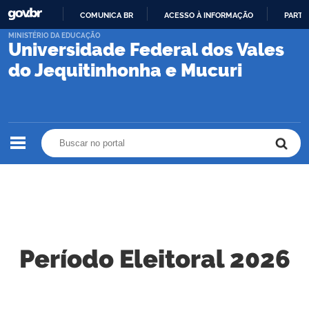
COMUNICA BR
ACESSO À INFORMAÇÃO
PARTI
IR
MINISTÉRIO DA EDUCAÇÃO
Universidade Federal dos Vales
PARA
O
do Jequitinhonha e Mucuri
CONTEÚDO
Buscar no portal
Buscar no portal
Período Eleitoral 2026