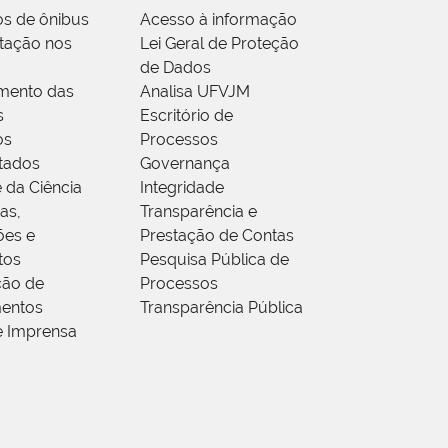
os de ônibus
Acesso à informação
tação nos
Lei Geral de Proteção
de Dados
mento das
Analisa UFVJM
s
Escritório de
os
Processos
tados
Governança
 da Ciência
Integridade
as,
Transparência e
ões e
Prestação de Contas
tos
Pesquisa Pública de
ção de
Processos
entos
Transparência Pública
e Imprensa