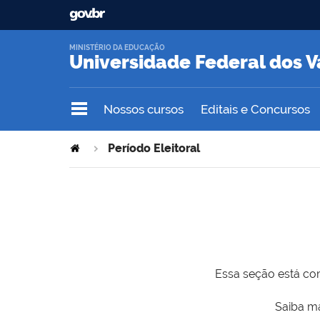
MINISTÉRIO DA EDUCAÇÃO
Universidade Federal dos V
Nossos cursos
Editais e Concursos
Período Eleitoral
Essa seção está com
Saiba ma