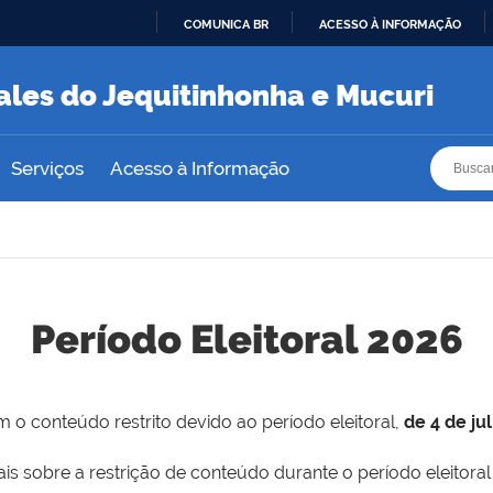
COMUNICA BR
ACESSO À INFORMAÇÃO
IR
PARA
ales do Jequitinhonha e Mucuri
O
CONTEÚDO
Busca
Busca
Serviços
Acesso à Informação
Período Eleitoral 2026
 o conteúdo restrito devido ao período eleitoral,
de 4 de ju
is sobre a restrição de conteúdo durante o período eleitoral