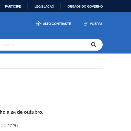
PARTICIPE
LEGISLAÇÃO
ÓRGÃOS DO GOVERNO
ALTO CONTRASTE
VLIBRAS
r no portal
r no portal
lho a 25 de outubro
.
 de 2026.