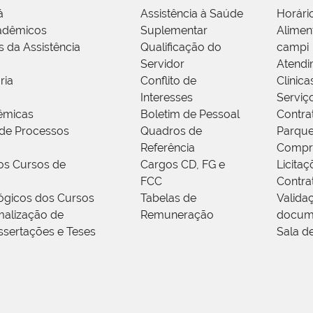
á
Assistência à Saúde
Horári
adêmicos
Suplementar
Alimen
s da Assistência
Qualificação do
campi
Servidor
Atendi
ria
Conflito de
Clínica
Interesses
Serviç
êmicas
Boletim de Pessoal
Contra
de Processos
Quadros de
Parque
Referência
Compr
os Cursos de
Cargos CD, FG e
Licitaç
FCC
Contra
ógicos dos Cursos
Tabelas de
Valida
alização de
Remuneração
docum
ssertações e Teses
Sala d