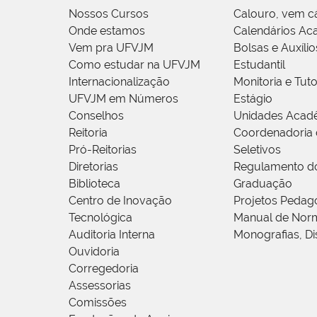
Nossos Cursos
Calouro, vem c
Onde estamos
Calendários Ac
Vem pra UFVJM
Bolsas e Auxílio
Como estudar na UFVJM
Estudantil
Internacionalização
Monitoria e Tuto
UFVJM em Números
Estágio
Conselhos
Unidades Acad
Reitoria
Coordenadoria 
Pró-Reitorias
Seletivos
Diretorias
Regulamento d
Biblioteca
Graduação
Centro de Inovação
Projetos Pedag
Tecnológica
Manual de Norm
Auditoria Interna
Monografias, Di
Ouvidoria
Corregedoria
Assessorias
Comissões