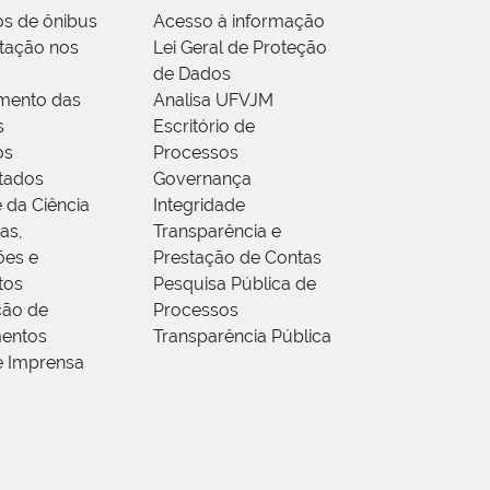
os de ônibus
Acesso à informação
tação nos
Lei Geral de Proteção
de Dados
mento das
Analisa UFVJM
s
Escritório de
os
Processos
tados
Governança
 da Ciência
Integridade
as,
Transparência e
ões e
Prestação de Contas
tos
Pesquisa Pública de
ção de
Processos
entos
Transparência Pública
e Imprensa