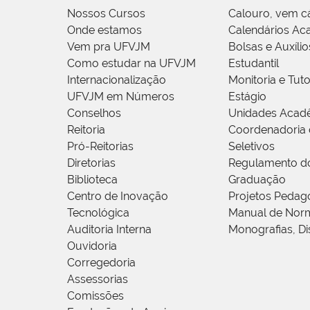
Nossos Cursos
Calouro, vem c
Onde estamos
Calendários Ac
Vem pra UFVJM
Bolsas e Auxílio
Como estudar na UFVJM
Estudantil
Internacionalização
Monitoria e Tuto
UFVJM em Números
Estágio
Conselhos
Unidades Acad
Reitoria
Coordenadoria 
Pró-Reitorias
Seletivos
Diretorias
Regulamento d
Biblioteca
Graduação
Centro de Inovação
Projetos Pedag
Tecnológica
Manual de Norm
Auditoria Interna
Monografias, Di
Ouvidoria
Corregedoria
Assessorias
Comissões