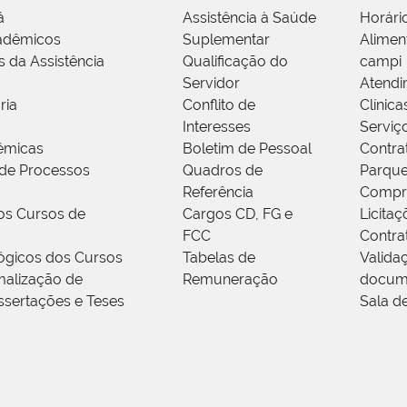
á
Assistência à Saúde
Horári
adêmicos
Suplementar
Alimen
s da Assistência
Qualificação do
campi
Servidor
Atendi
ria
Conflito de
Clínica
Interesses
Serviç
êmicas
Boletim de Pessoal
Contra
de Processos
Quadros de
Parque
Referência
Compr
os Cursos de
Cargos CD, FG e
Licitaç
FCC
Contra
ógicos dos Cursos
Tabelas de
Valida
alização de
Remuneração
docum
ssertações e Teses
Sala d