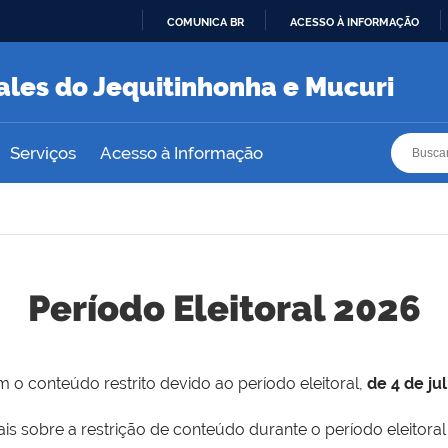
COMUNICA BR
ACESSO À INFORMAÇÃO
IR
PARA
ales do Jequitinhonha e Mucuri
O
CONTEÚDO
Busca
Busca
Serviços
Acesso à Informação
Período Eleitoral 2026
 o conteúdo restrito devido ao período eleitoral,
de 4 de ju
is sobre a restrição de conteúdo durante o período eleitoral