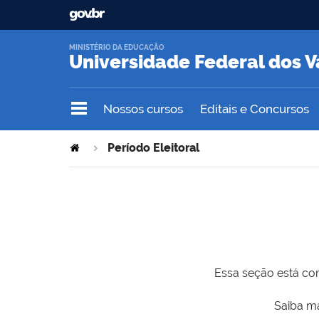
MINISTÉRIO DA EDUCAÇÃO
Universidade Federal dos V
Nossos cursos
Editais e Concursos
Período Eleitoral
Essa seção está com
Saiba ma