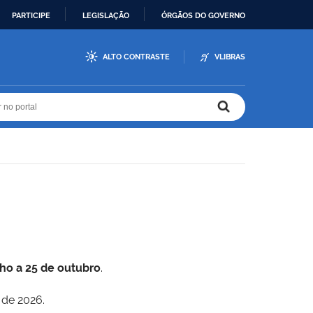
PARTICIPE
LEGISLAÇÃO
ÓRGÃOS DO GOVERNO
ALTO CONTRASTE
VLIBRAS
r no portal
r no portal
lho a 25 de outubro
.
 de 2026.