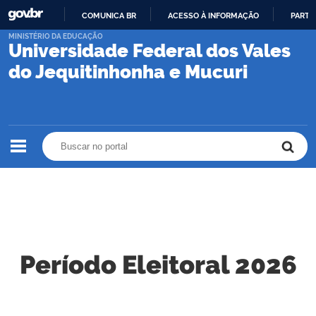
COMUNICA BR
ACESSO À INFORMAÇÃO
PARTI
IR
MINISTÉRIO DA EDUCAÇÃO
Universidade Federal dos Vales
PARA
O
do Jequitinhonha e Mucuri
CONTEÚDO
Buscar no portal
Buscar no portal
Período Eleitoral 2026