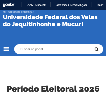
COMUNICA BR
ACESSO À INFORMAÇÃO
PARTI
IR
MINISTÉRIO DA EDUCAÇÃO
Universidade Federal dos Vales
PARA
O
do Jequitinhonha e Mucuri
CONTEÚDO
Buscar no portal
Buscar no portal
Período Eleitoral 2026