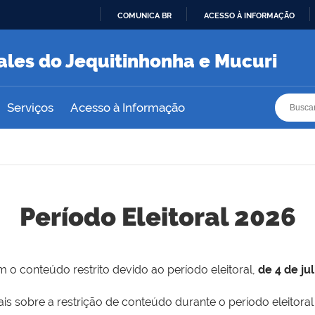
COMUNICA BR
ACESSO À INFORMAÇÃO
IR
PARA
ales do Jequitinhonha e Mucuri
O
CONTEÚDO
Busca
Busca
Serviços
Acesso à Informação
Período Eleitoral 2026
 o conteúdo restrito devido ao período eleitoral,
de 4 de ju
is sobre a restrição de conteúdo durante o período eleitoral