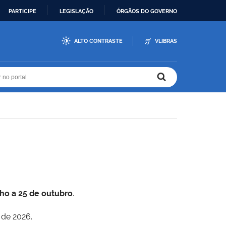
PARTICIPE
LEGISLAÇÃO
ÓRGÃOS DO GOVERNO
ALTO CONTRASTE
VLIBRAS
r no portal
r no portal
lho a 25 de outubro
.
 de 2026.