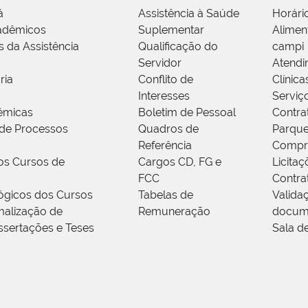
á
Assistência à Saúde
Horári
adêmicos
Suplementar
Alimen
s da Assistência
Qualificação do
campi
Servidor
Atendi
ria
Conflito de
Clínica
Interesses
Serviç
êmicas
Boletim de Pessoal
Contra
de Processos
Quadros de
Parque
Referência
Compr
os Cursos de
Cargos CD, FG e
Licitaç
FCC
Contra
ógicos dos Cursos
Tabelas de
Valida
alização de
Remuneração
docum
ssertações e Teses
Sala d