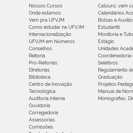
Nossos Cursos
Calouro, vem c
Onde estamos
Calendários Ac
Vem pra UFVJM
Bolsas e Auxílio
Como estudar na UFVJM
Estudantil
Internacionalização
Monitoria e Tuto
UFVJM em Números
Estágio
Conselhos
Unidades Acad
Reitoria
Coordenadoria 
Pró-Reitorias
Seletivos
Diretorias
Regulamento d
Biblioteca
Graduação
Centro de Inovação
Projetos Pedag
Tecnológica
Manual de Norm
Auditoria Interna
Monografias, Di
Ouvidoria
Corregedoria
Assessorias
Comissões