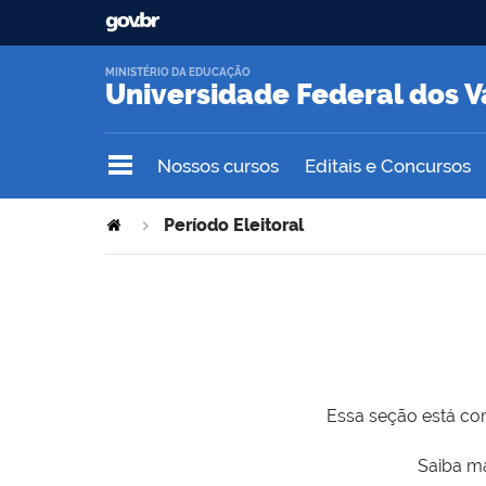
MINISTÉRIO DA EDUCAÇÃO
Universidade Federal dos V
Nossos cursos
Editais e Concursos
Período Eleitoral
Essa seção está com
Saiba ma