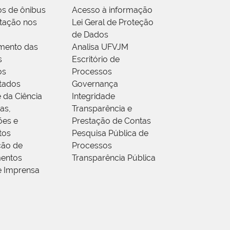
os de ônibus
Acesso à informação
tação nos
Lei Geral de Proteção
de Dados
mento das
Analisa UFVJM
s
Escritório de
os
Processos
tados
Governança
 da Ciência
Integridade
as,
Transparência e
ões e
Prestação de Contas
tos
Pesquisa Pública de
ção de
Processos
entos
Transparência Pública
e Imprensa