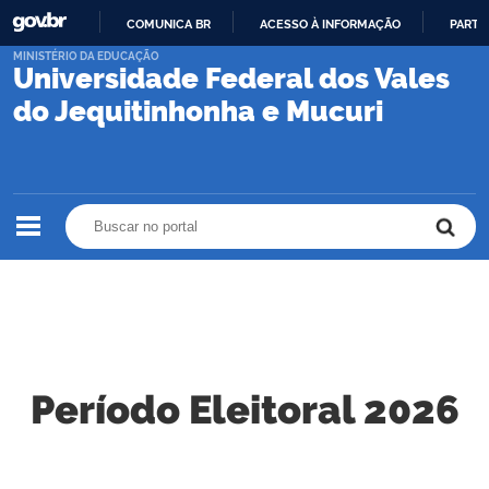
COMUNICA BR
ACESSO À INFORMAÇÃO
PARTI
IR
MINISTÉRIO DA EDUCAÇÃO
Universidade Federal dos Vales
PARA
O
do Jequitinhonha e Mucuri
CONTEÚDO
Buscar no portal
Buscar no portal
Período Eleitoral 2026