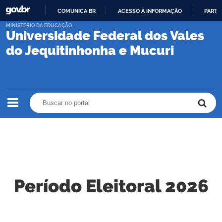
COMUNICA BR
ACESSO À INFORMAÇÃO
PARTI
IR
MINISTÉRIO DA EDUCAÇÃO
Universidade Federal dos Vales
PARA
O
do Jequitinhonha e Mucuri
CONTEÚDO
Buscar no portal
Buscar no portal
Período Eleitoral 2026