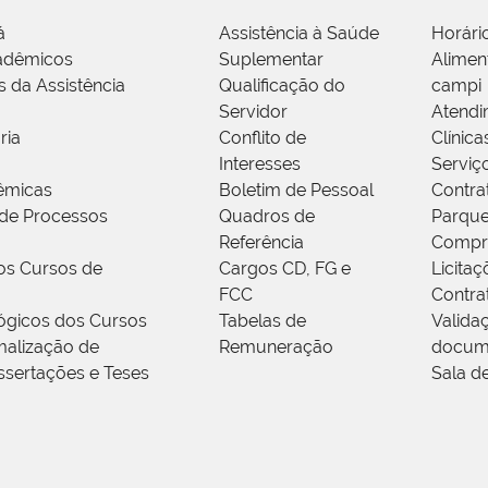
á
Assistência à Saúde
Horári
adêmicos
Suplementar
Alimen
s da Assistência
Qualificação do
campi
Servidor
Atendi
ria
Conflito de
Clínica
Interesses
Serviç
êmicas
Boletim de Pessoal
Contra
de Processos
Quadros de
Parque
Referência
Compr
os Cursos de
Cargos CD, FG e
Licitaç
FCC
Contra
ógicos dos Cursos
Tabelas de
Valida
alização de
Remuneração
docum
ssertações e Teses
Sala d