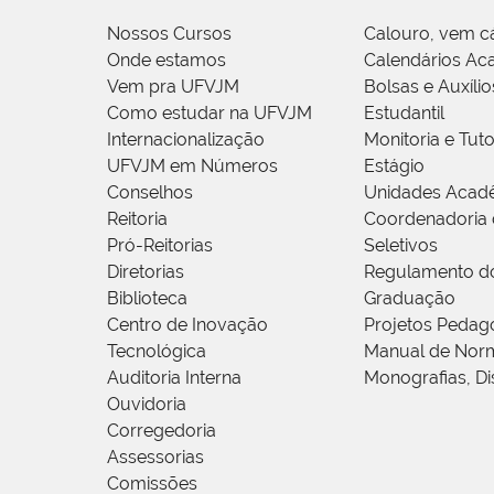
Nossos Cursos
Calouro, vem c
Onde estamos
Calendários Ac
Vem pra UFVJM
Bolsas e Auxílio
Como estudar na UFVJM
Estudantil
Internacionalização
Monitoria e Tuto
UFVJM em Números
Estágio
Conselhos
Unidades Acad
Reitoria
Coordenadoria 
Pró-Reitorias
Seletivos
Diretorias
Regulamento d
Biblioteca
Graduação
Centro de Inovação
Projetos Pedag
Tecnológica
Manual de Norm
Auditoria Interna
Monografias, Di
Ouvidoria
Corregedoria
Assessorias
Comissões