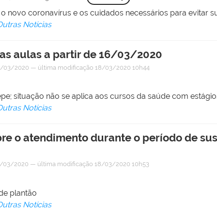
re o novo coronavírus e os cuidados necessários para evitar
Outras Notícias
s aulas a partir de 16/03/2020
/03/2020
—
última modificação
18/03/2020 10h44
e; situação não se aplica aos cursos da saúde com estágio
Outras Notícias
bre o atendimento durante o período de s
/03/2020
—
última modificação
18/03/2020 10h53
de plantão
Outras Notícias