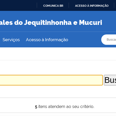
COMUNICA BR
ACESSO À INFORMAÇÃO
IR
PARA
ales do Jequitinhonha e Mucuri
O
CONTEÚDO
Busca
Busca
Serviços
Acesso à Informação
5
itens atendem ao seu critério.