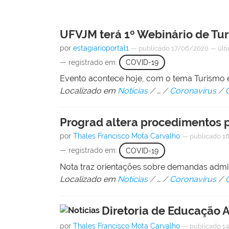
UFVJM terá 1º Webinário de Tu
por
estagiarioportal1
—
publicado
17/06/2020
—
últ
— registrado em:
COVID-19
Evento acontece hoje, com o tema Turismo 
Localizado em
Notícias
/
…
/
Coronavírus
/
Prograd altera procedimentos 
por
Thales Francisco Mota Carvalho
—
publicado
1
— registrado em:
COVID-19
Nota traz orientações sobre demandas admi
Localizado em
Notícias
/
…
/
Coronavírus
/
Diretoria de Educação A
por
Thales Francisco Mota Carvalho
—
publicado
14