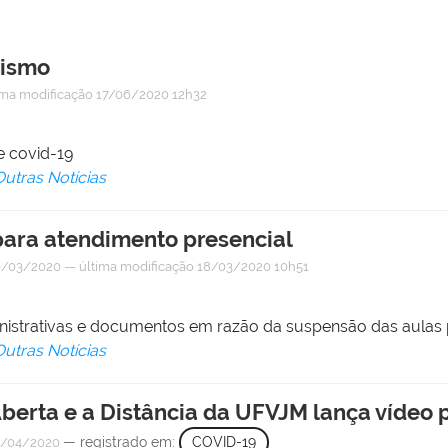
rismo
ima modificação
17/06/2020 12h32
e covid-19
Outras Notícias
para atendimento presencial
6/03/2020
—
última modificação
18/03/2020 10h51
nistrativas e documentos em razão da suspensão das aulas 
Outras Notícias
berta e a Distância da UFVJM lança vídeo 
— registrado em:
COVID-19
/04/2020