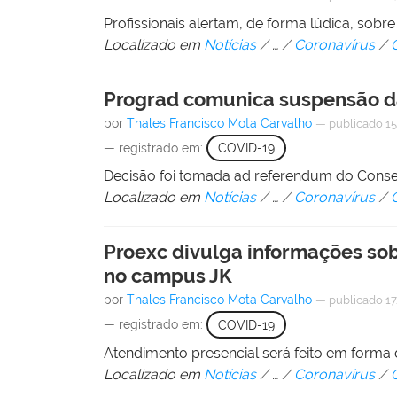
Profissionais alertam, de forma lúdica, sob
Localizado em
Notícias
/
…
/
Coronavírus
/
Prograd comunica suspensão da
por
Thales Francisco Mota Carvalho
—
publicado
15
— registrado em:
COVID-19
Decisão foi tomada ad referendum do Consep
Localizado em
Notícias
/
…
/
Coronavírus
/
Proexc divulga informações so
no campus JK
por
Thales Francisco Mota Carvalho
—
publicado
17
— registrado em:
COVID-19
Atendimento presencial será feito em forma 
Localizado em
Notícias
/
…
/
Coronavírus
/