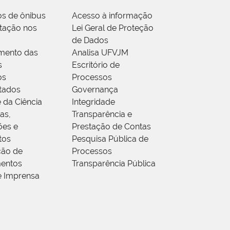
os de ônibus
Acesso à informação
tação nos
Lei Geral de Proteção
de Dados
mento das
Analisa UFVJM
s
Escritório de
os
Processos
tados
Governança
 da Ciência
Integridade
as,
Transparência e
ões e
Prestação de Contas
tos
Pesquisa Pública de
ção de
Processos
entos
Transparência Pública
e Imprensa