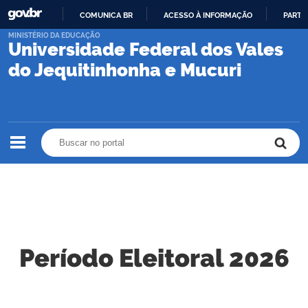
COMUNICA BR
ACESSO À INFORMAÇÃO
PARTI
IR
MINISTÉRIO DA EDUCAÇÃO
Universidade Federal dos Vales
PARA
O
do Jequitinhonha e Mucuri
CONTEÚDO
Buscar no portal
Buscar no portal
Período Eleitoral 2026