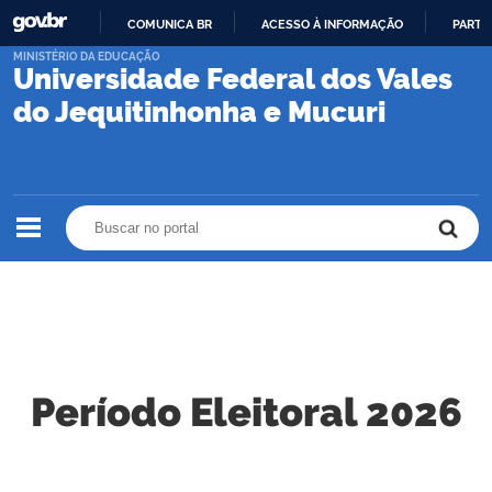
COMUNICA BR
ACESSO À INFORMAÇÃO
PARTI
IR
MINISTÉRIO DA EDUCAÇÃO
Universidade Federal dos Vales
PARA
O
do Jequitinhonha e Mucuri
CONTEÚDO
Buscar no portal
Buscar no portal
Período Eleitoral 2026