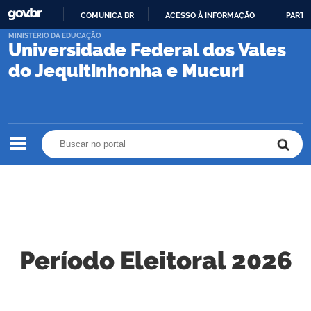
COMUNICA BR
ACESSO À INFORMAÇÃO
PARTI
IR
MINISTÉRIO DA EDUCAÇÃO
Universidade Federal dos Vales
PARA
O
do Jequitinhonha e Mucuri
CONTEÚDO
Buscar no portal
Buscar no portal
Período Eleitoral 2026