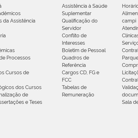
á
Assistência à Saúde
Horári
adêmicos
Suplementar
Alimen
s da Assistência
Qualificação do
campi
Servidor
Atendi
ria
Conflito de
Clínica
Interesses
Serviç
êmicas
Boletim de Pessoal
Contra
de Processos
Quadros de
Parque
Referência
Compr
os Cursos de
Cargos CD, FG e
Licitaç
FCC
Contra
ógicos dos Cursos
Tabelas de
Valida
alização de
Remuneração
docum
ssertações e Teses
Sala d