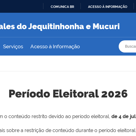
COMUNICA BR
ACESSO À INFORMAÇÃO
IR
PARA
ales do Jequitinhonha e Mucuri
O
CONTEÚDO
Busca
Busca
Serviços
Acesso à Informação
Período Eleitoral 2026
 o conteúdo restrito devido ao período eleitoral,
de 4 de ju
is sobre a restrição de conteúdo durante o período eleitoral