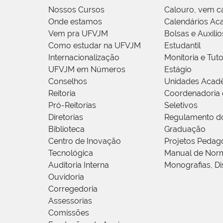
Nossos Cursos
Calouro, vem c
Onde estamos
Calendários Ac
Vem pra UFVJM
Bolsas e Auxílio
Como estudar na UFVJM
Estudantil
Internacionalização
Monitoria e Tuto
UFVJM em Números
Estágio
Conselhos
Unidades Acad
Reitoria
Coordenadoria 
Pró-Reitorias
Seletivos
Diretorias
Regulamento d
Biblioteca
Graduação
Centro de Inovação
Projetos Pedag
Tecnológica
Manual de Norm
Auditoria Interna
Monografias, Di
Ouvidoria
Corregedoria
Assessorias
Comissões