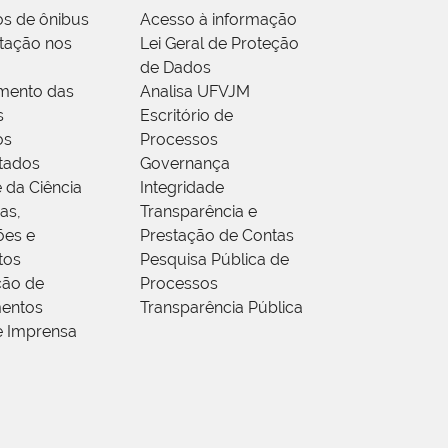
os de ônibus
Acesso à informação
tação nos
Lei Geral de Proteção
de Dados
mento das
Analisa UFVJM
s
Escritório de
os
Processos
tados
Governança
 da Ciência
Integridade
as,
Transparência e
ões e
Prestação de Contas
tos
Pesquisa Pública de
ção de
Processos
entos
Transparência Pública
e Imprensa