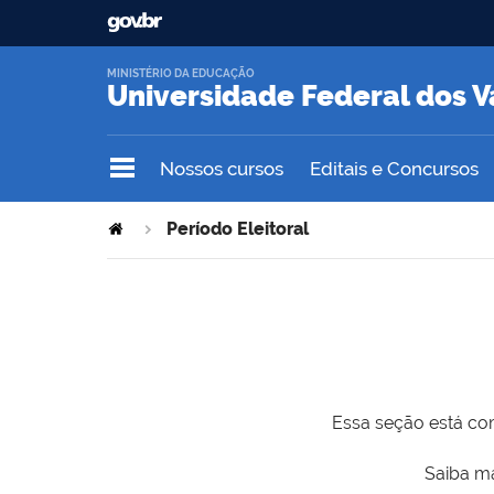
MINISTÉRIO DA EDUCAÇÃO
Universidade Federal dos V
Nossos cursos
Editais e Concursos
Período Eleitoral
Essa seção está com
Saiba ma