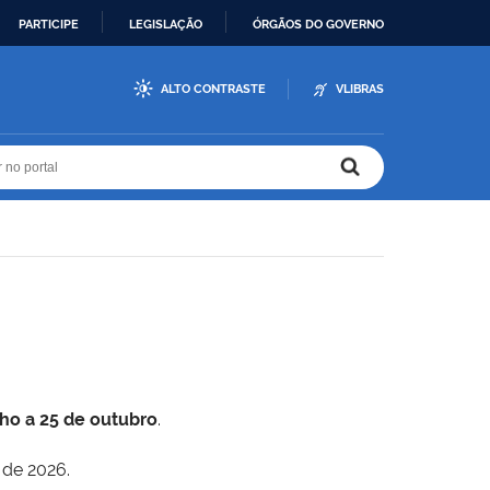
PARTICIPE
LEGISLAÇÃO
ÓRGÃOS DO GOVERNO
ALTO CONTRASTE
VLIBRAS
r no portal
r no portal
lho a 25 de outubro
.
 de 2026.