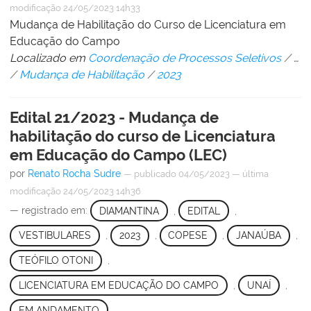
modificação
24/05/2023 14h33
Mudança de Habilitação do Curso de Licenciatura em
Educação do Campo
Localizado em
Coordenação de Processos Seletivos
/
…
/
Mudança de Habilitação
/
2023
Edital 21/2023 - Mudança de
habilitação do curso de Licenciatura
em Educação do Campo (LEC)
por
Renato Rocha Sudre
—
publicado
04/05/2023
—
última
modificação
24/05/2023 14h36
— registrado em:
DIAMANTINA
,
EDITAL
,
VESTIBULARES
,
2023
,
COPESE
,
JANAÚBA
,
TEÓFILO OTONI
,
LICENCIATURA EM EDUCAÇÃO DO CAMPO
,
UNAÍ
,
EM ANDAMENTO