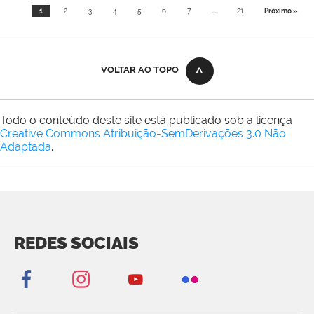
1
2
3
4
5
6
7
...
21
Próximo »
VOLTAR AO TOPO
Todo o conteúdo deste site está publicado sob a licença
Creative Commons Atribuição-SemDerivações 3.0 Não
Adaptada
.
REDES SOCIAIS