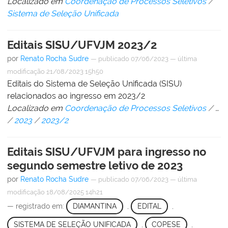
Localizado em
Coordenação de Processos Seletivos
/
Sistema de Seleção Unificada
Editais SISU/UFVJM 2023/2
por
Renato Rocha Sudre
—
publicado
07/06/2023
—
última
modificação
21/08/2023 15h50
Editais do Sistema de Seleção Unificada (SISU)
relacionados ao ingresso em 2023/2
Localizado em
Coordenação de Processos Seletivos
/
…
/
2023
/
2023/2
Editais SISU/UFVJM para ingresso no
segundo semestre letivo de 2023
por
Renato Rocha Sudre
—
publicado
07/06/2023
—
última
modificação
18/08/2025 14h21
— registrado em:
DIAMANTINA
,
EDITAL
,
SISTEMA DE SELEÇÃO UNIFICADA
,
COPESE
,