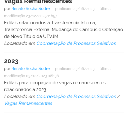
Vagas Remanescentes
por
Renato Rocha Sudre
—
publicado
23/06/2023
—
última
modificação
23/12/2025 11h57
Editais relacionados à Transferência Interna,
Transferência Externa, Mudança de Campus e Obtenção
de Novo Título da UFVJM
Localizado em
Coordenação de Processos Seletivos
2023
por
Renato Rocha Sudre
—
publicado
23/06/2023
—
última
modificação
03/12/2023 08h36
Editais para ocupação de vagas remanescentes
relacionados a 2023
Localizado em
Coordenação de Processos Seletivos
/
Vagas Remanescentes