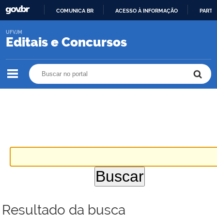
COMUNICA BR
ACESSO À INFORMAÇÃO
PARTI
IR
UFVJM
PARA
Editais e Concursos
O
CONTEÚDO
Buscar no portal
Buscar no portal
Resultado da busca