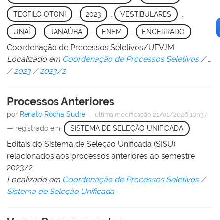
TEÓFILO OTONI
,
2023
,
VESTIBULARES
,
UNAÍ
,
JANAÚBA
,
ENEM
,
ENCERRADO
Coordenação de Processos Seletivos/UFVJM
Localizado em
Coordenação de Processos Seletivos
/
…
/
2023
/
2023/2
Processos Anteriores
por
Renato Rocha Sudre
—
última modificação
21/01/2026 10h37
— registrado em:
SISTEMA DE SELEÇÃO UNIFICADA
Editais do Sistema de Seleção Unificada (SISU)
relacionados aos processos anteriores ao semestre
2023/2
Localizado em
Coordenação de Processos Seletivos
/
Sistema de Seleção Unificada