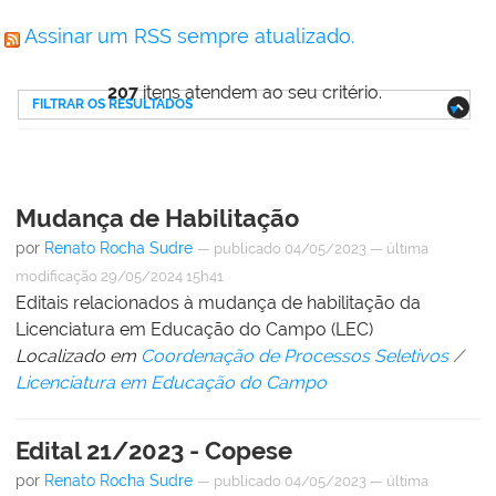
Assinar um RSS sempre atualizado.
207
itens atendem ao seu critério.
FILTRAR OS RESULTADOS
Mudança de Habilitação
por
Renato Rocha Sudre
—
publicado
04/05/2023
—
última
modificação
29/05/2024 15h41
Editais relacionados à mudança de habilitação da
Licenciatura em Educação do Campo (LEC)
Localizado em
Coordenação de Processos Seletivos
/
Licenciatura em Educação do Campo
Edital 21/2023 - Copese
por
Renato Rocha Sudre
—
publicado
04/05/2023
—
última