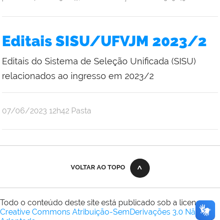
Editais SISU/UFVJM 2023/2
Editais do Sistema de Seleção Unificada (SISU)
relacionados ao ingresso em 2023/2
publicado
07/06/2023
12h42
Pasta
VOLTAR AO TOPO
Todo o conteúdo deste site está publicado sob a licença
Creative Commons Atribuição-SemDerivações 3.0 Não