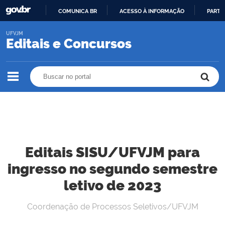
COMUNICA BR
ACESSO À INFORMAÇÃO
PARTI
IR
UFVJM
PARA
Editais e Concursos
O
CONTEÚDO
Buscar no portal
Buscar no portal
Editais SISU/UFVJM para
ingresso no segundo semestre
letivo de 2023
Coordenação de Processos Seletivos/UFVJM