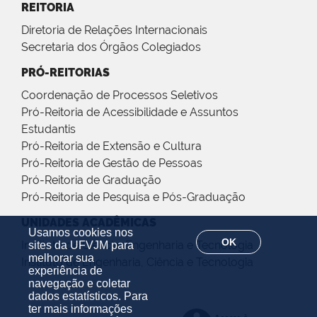
REITORIA
Diretoria de Relações Internacionais
Secretaria dos Órgãos Colegiados
PRÓ-REITORIAS
Coordenação de Processos Seletivos
Pró-Reitoria de Acessibilidade e Assuntos
Estudantis
Pró-Reitoria de Extensão e Cultura
Pró-Reitoria de Gestão de Pessoas
Pró-Reitoria de Graduação
Pró-Reitoria de Pesquisa e Pós-Graduação
UNIDADES ACADÊMICAS
Usamos cookies nos
OK
Instituto de Ciência, Engenharia e Tecnologia
sites da UFVJM para
melhorar sua
Instituto de Engenharia, Ciência e Tecnologia
experiência de
navegação e coletar
dados estatísticos. Para
ter mais informações