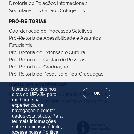
Diretoria de Relações Internacionais
Secretaria dos Órgãos Colegiados
PRÓ-REITORIAS
Coordenação de Processos Seletivos
Pró-Reitoria de Acessibilidade e Assuntos
Estudantis
Pró-Reitoria de Extensão e Cultura
Pró-Reitoria de Gestão de Pessoas
Pró-Reitoria de Graduação
Pró-Reitoria de Pesquisa e Pós-Graduação
UNIDADES ACADÊMICAS
Usamos cookies nos
OK
Instituto de Ciência, Engenharia e Tecnologia
sites da UFVJM para
melhorar sua
Instituto de Engenharia, Ciência e Tecnologia
experiência de
navegação e coletar
dados estatísticos. Para
ter mais informações
sobre como isso é feito,
acesse nossa
Política