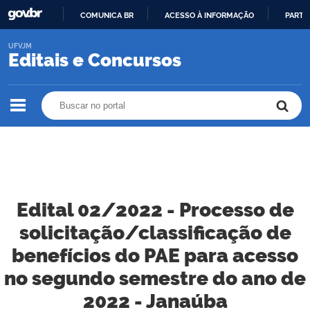
COMUNICA BR
ACESSO À INFORMAÇÃO
PARTI
IR
UFVJM
PARA
Editais e Concursos
O
CONTEÚDO
Buscar no portal
Buscar no portal
Edital 02/2022 - Processo de
solicitação/classificação de
benefícios do PAE para acesso
no segundo semestre do ano de
2022 - Janaúba