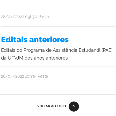
publicado
28/04/2022
09h50
Pasta
Editais anteriores
Editais do Programa de Assistência Estudantil (PAE)
da UFVJM dos anos anteriores
publicado
28/04/2022
10h35
Pasta
VOLTAR AO TOPO