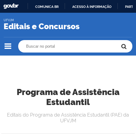
COMUNICA BR
ACESSO À INFORMAÇÃO
PARTI
IR
UFVJM
PARA
Editais e Concursos
O
CONTEÚDO
Buscar no portal
Buscar no portal
Programa de Assistência
Estudantil
Editais do Programa de Assistência Estudantil (PAE) da
UFVJM