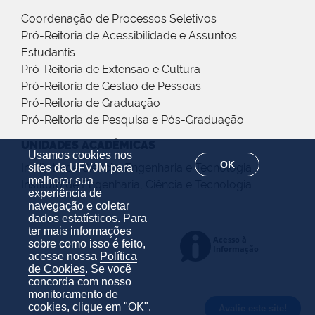
Coordenação de Processos Seletivos
Pró-Reitoria de Acessibilidade e Assuntos
Estudantis
Pró-Reitoria de Extensão e Cultura
Pró-Reitoria de Gestão de Pessoas
Pró-Reitoria de Graduação
Pró-Reitoria de Pesquisa e Pós-Graduação
UNIDADES ACADÊMICAS
Usamos cookies nos
OK
Instituto de Ciência, Engenharia e Tecnologia
sites da UFVJM para
melhorar sua
Instituto de Engenharia, Ciência e Tecnologia
experiência de
navegação e coletar
dados estatísticos. Para
ter mais informações
sobre como isso é feito,
acesse nossa
Política
de Cookies
. Se você
concorda com nosso
monitoramento de
cookies, clique em "OK".
Avalie este site!