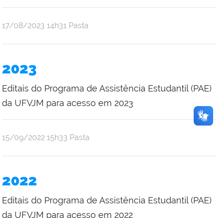
publicado
17/08/2023
14h31
Pasta
2023
Editais do Programa de Assistência Estudantil (PAE)
da UFVJM para acesso em 2023
publicado
15/09/2022
15h33
Pasta
2022
Editais do Programa de Assistência Estudantil (PAE)
da UFVJM para acesso em 2022