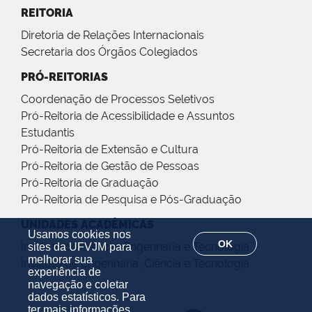
REITORIA
Diretoria de Relações Internacionais
Secretaria dos Órgãos Colegiados
PRÓ-REITORIAS
Coordenação de Processos Seletivos
Pró-Reitoria de Acessibilidade e Assuntos
Estudantis
Pró-Reitoria de Extensão e Cultura
Pró-Reitoria de Gestão de Pessoas
Pró-Reitoria de Graduação
Pró-Reitoria de Pesquisa e Pós-Graduação
UNIDADES ACADÊMICAS
Usamos cookies nos
OK
Instituto de Ciência, Engenharia e Tecnologia
sites da UFVJM para
melhorar sua
Instituto de Engenharia, Ciência e Tecnologia
experiência de
navegação e coletar
dados estatísticos. Para
ter mais informações