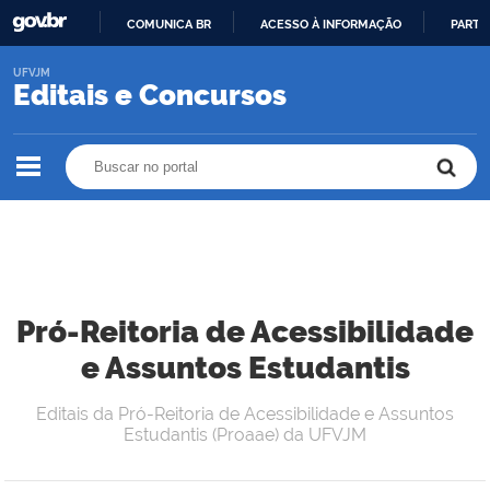
COMUNICA BR
ACESSO À INFORMAÇÃO
PARTI
IR
UFVJM
PARA
Editais e Concursos
O
CONTEÚDO
Buscar no portal
Buscar no portal
Pró-Reitoria de Acessibilidade
e Assuntos Estudantis
Editais da Pró-Reitoria de Acessibilidade e Assuntos
Estudantis (Proaae) da UFVJM