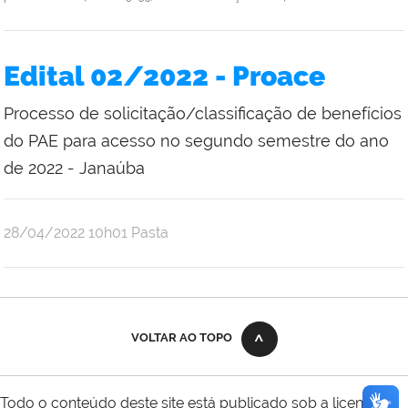
Edital 02/2022 - Proace
Processo de solicitação/classificação de benefícios
do PAE para acesso no segundo semestre do ano
de 2022 - Janaúba
publicado
28/04/2022
10h01
Pasta
VOLTAR AO TOPO
Todo o conteúdo deste site está publicado sob a licença