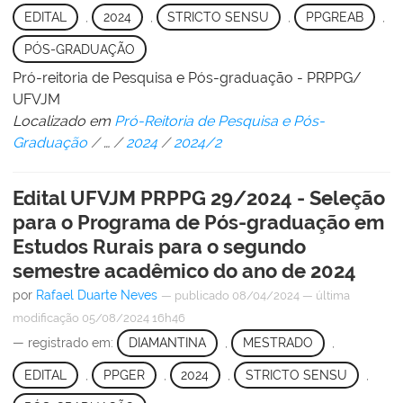
EDITAL
,
2024
,
STRICTO SENSU
,
PPGREAB
,
PÓS-GRADUAÇÃO
Pró-reitoria de Pesquisa e Pós-graduação - PRPPG/
UFVJM
Localizado em
Pró-Reitoria de Pesquisa e Pós-
Graduação
/
…
/
2024
/
2024/2
Edital UFVJM PRPPG 29/2024 - Seleção
para o Programa de Pós-graduação em
Estudos Rurais para o segundo
semestre acadêmico do ano de 2024
por
Rafael Duarte Neves
—
publicado
08/04/2024
—
última
modificação
05/08/2024 16h46
— registrado em:
DIAMANTINA
,
MESTRADO
,
EDITAL
,
PPGER
,
2024
,
STRICTO SENSU
,