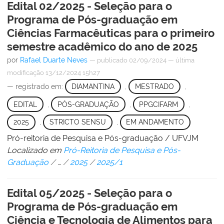
Edital 02/2025 - Seleção para o
Programa de Pós-graduação em
Ciências Farmacêuticas para o primeiro
semestre acadêmico do ano de 2025
por
Rafael Duarte Neves
—
publicado
02/09/2024
—
última
modificação
13/12/2024 15h27
— registrado em:
DIAMANTINA
,
MESTRADO
,
EDITAL
,
PÓS-GRADUAÇÃO
,
PPGCIFARM
,
2025
,
STRICTO SENSU
,
EM ANDAMENTO
Pró-reitoria de Pesquisa e Pós-graduação / UFVJM
Localizado em
Pró-Reitoria de Pesquisa e Pós-
Graduação
/
…
/
2025
/
2025/1
Edital 05/2025 - Seleção para o
Programa de Pós-graduação em
Ciência e Tecnologia de Alimentos para