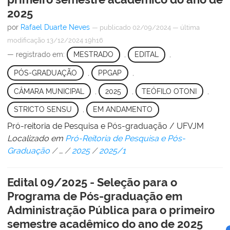
2025
por
Rafael Duarte Neves
—
publicado
02/09/2024
—
última
modificação
13/12/2024 19h16
— registrado em:
MESTRADO
,
EDITAL
,
PÓS-GRADUAÇÃO
,
PPGAP
,
CÂMARA MUNICIPAL
,
2025
,
TEÓFILO OTONI
,
STRICTO SENSU
,
EM ANDAMENTO
Pró-reitoria de Pesquisa e Pós-graduação / UFVJM
Localizado em
Pró-Reitoria de Pesquisa e Pós-
Graduação
/
…
/
2025
/
2025/1
Edital 09/2025 - Seleção para o
Programa de Pós-graduação em
Administração Pública para o primeiro
semestre acadêmico do ano de 2025