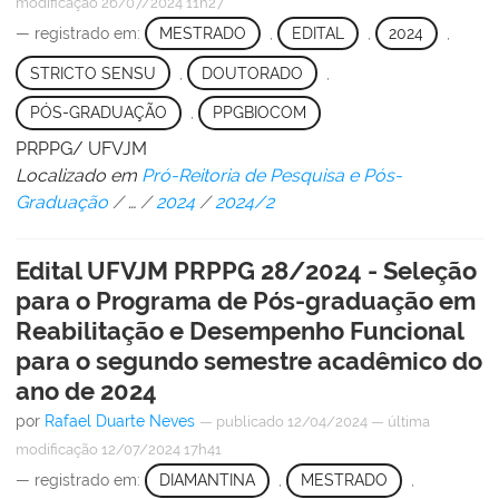
modificação
26/07/2024 11h27
— registrado em:
MESTRADO
,
EDITAL
,
2024
,
STRICTO SENSU
,
DOUTORADO
,
PÓS-GRADUAÇÃO
,
PPGBIOCOM
PRPPG/ UFVJM
Localizado em
Pró-Reitoria de Pesquisa e Pós-
Graduação
/
…
/
2024
/
2024/2
Edital UFVJM PRPPG 28/2024 - Seleção
para o Programa de Pós-graduação em
Reabilitação e Desempenho Funcional
para o segundo semestre acadêmico do
ano de 2024
por
Rafael Duarte Neves
—
publicado
12/04/2024
—
última
modificação
12/07/2024 17h41
— registrado em:
DIAMANTINA
,
MESTRADO
,