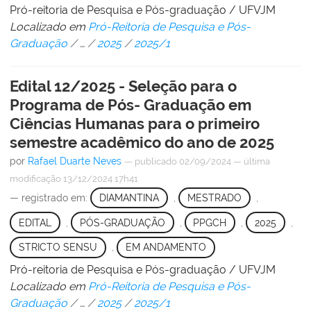
Pró-reitoria de Pesquisa e Pós-graduação / UFVJM
Localizado em
Pró-Reitoria de Pesquisa e Pós-
Graduação
/
…
/
2025
/
2025/1
Edital 12/2025 - Seleção para o
Programa de Pós- Graduação em
Ciências Humanas para o primeiro
semestre acadêmico do ano de 2025
por
Rafael Duarte Neves
—
publicado
02/09/2024
—
última
modificação
13/12/2024 17h41
— registrado em:
DIAMANTINA
,
MESTRADO
,
EDITAL
,
PÓS-GRADUAÇÃO
,
PPGCH
,
2025
,
STRICTO SENSU
,
EM ANDAMENTO
Pró-reitoria de Pesquisa e Pós-graduação / UFVJM
Localizado em
Pró-Reitoria de Pesquisa e Pós-
Graduação
/
…
/
2025
/
2025/1