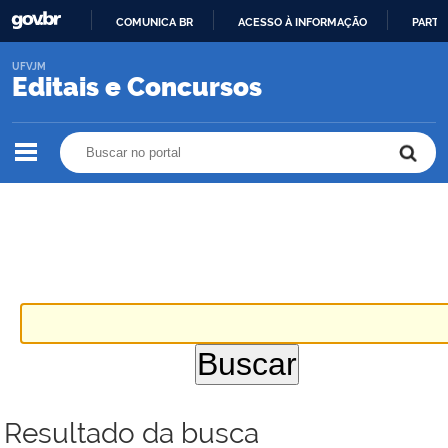
COMUNICA BR
ACESSO À INFORMAÇÃO
PARTI
IR
UFVJM
PARA
Editais e Concursos
O
CONTEÚDO
Buscar no portal
Buscar no portal
Resultado da busca