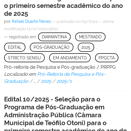
o primeiro semestre acadêmico do ano
de 2025
por
Rafael Duarte Neves
—
publicado
02/09/2024
—
última
modificação
13/12/2024 15h21
— registrado em:
DIAMANTINA
,
MESTRADO
,
EDITAL
,
PÓS-GRADUAÇÃO
,
2025
,
STRICTO SENSU
,
EM ANDAMENTO
,
PPGCTA
Pró-reitoria de Pesquisa e Pós-graduação / PRPPG
Localizado em
Pró-Reitoria de Pesquisa e Pós-
Graduação
/
…
/
2025
/
2025/1
Edital 10/2025 - Seleção para o
Programa de Pós-Graduação em
Administração Pública (Câmara
Municipal de Teófilo Otoni) para o
primeiro semestre acadêmico do ano de