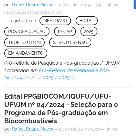
por
Rafael Duarte Neves
—
publicado
02/09/2024
—
última
modificação
13/12/2024 19h04
— registrado em:
MESTRADO
,
EDITAL
,
PÓS-GRADUAÇÃO
,
PPGAP
,
2025
,
TEÓFILO OTONI
,
STRICTO SENSU
,
EM ANDAMENTO
Pró-reitoria de Pesquisa e Pós-graduação / UFVJM
Localizado em
Pró-Reitoria de Pesquisa e Pós-
Graduação
/
…
/
2025
/
2025/1
Edital PPGBIOCOM/IQUFU/UFU-
UFVJM nº 04/2024 - Seleção para o
Programa de Pós-graduação em
Biocombustíveis
por
Rafael Duarte Neves
—
publicado
22/07/2024
—
última