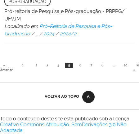
PÓS-GRADUAÇÃO
Pró-reitoria de Pesquisa e Pós-graduação - PRPPG/
UFVJM
Localizado em
Pró-Reitoria de Pesquisa e Pós-
Graduação
/
…
/
2024
/
2024/2
«
1
2
3
4
5
6
7
8
...
20
P
Anterior
»
VOLTAR AO TOPO
Todo o conteúdo deste site está publicado sob a licença
Creative Commons Atribuição-SemDerivações 3.0 Não
Adaptada
.