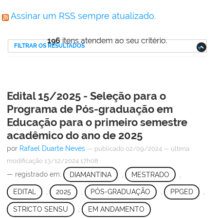
Assinar um RSS sempre atualizado.
196
itens atendem ao seu critério.
FILTRAR OS RESULTADOS
Edital 15/2025 - Seleção para o
Programa de Pós-graduação em
Educação para o primeiro semestre
acadêmico do ano de 2025
por
Rafael Duarte Neves
—
publicado
02/09/2024
—
última
modificação
13/12/2024 17h08
— registrado em:
DIAMANTINA
,
MESTRADO
,
EDITAL
,
2025
,
PÓS-GRADUAÇÃO
,
PPGED
,
STRICTO SENSU
,
EM ANDAMENTO