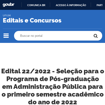
COMUNICA BR
ACESSO À INFORMAÇÃO
PARTI
IR
UFVJM
PARA
Editais e Concursos
O
CONTEÚDO
Buscar no portal
Buscar no portal
Edital 22/2022 - Seleção para o
Programa de Pós-graduação
em Administração Pública para
o primeiro semestre acadêmico
do ano de 2022