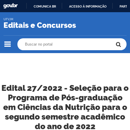
COMUNICA BR
ACESSO À INFORMAÇÃO
PARTI
IR
UFVJM
PARA
Editais e Concursos
O
CONTEÚDO
Buscar no portal
Buscar no portal
Edital 27/2022 - Seleção para o
Programa de Pós-graduação
em Ciências da Nutrição para o
segundo semestre acadêmico
do ano de 2022