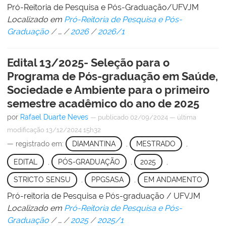
Pró-Reitoria de Pesquisa e Pós-Graduação/UFVJM
Localizado em
Pró-Reitoria de Pesquisa e Pós-
Graduação
/
…
/
2026
/
2026/1
Edital 13/2025- Seleção para o
Programa de Pós-graduação em Saúde,
Sociedade e Ambiente para o primeiro
semestre acadêmico do ano de 2025
por
Rafael Duarte Neves
—
publicado
02/09/2024
—
última
modificação
13/12/2024 15h32
— registrado em:
DIAMANTINA
,
MESTRADO
,
EDITAL
,
PÓS-GRADUAÇÃO
,
2025
,
STRICTO SENSU
,
PPGSASA
,
EM ANDAMENTO
Pró-reitoria de Pesquisa e Pós-graduação / UFVJM
Localizado em
Pró-Reitoria de Pesquisa e Pós-
Graduação
/
…
/
2025
/
2025/1