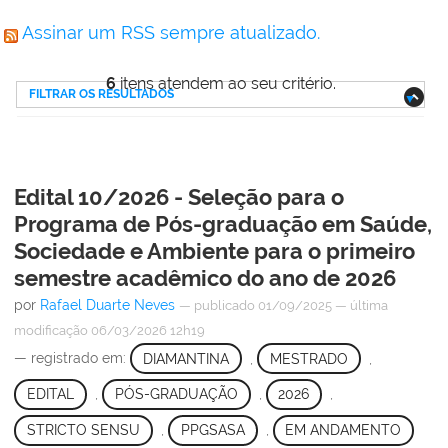
Assinar um RSS sempre atualizado.
6
itens atendem ao seu critério.
FILTRAR OS RESULTADOS
Edital 10/2026 - Seleção para o
Programa de Pós-graduação em Saúde,
Sociedade e Ambiente para o primeiro
semestre acadêmico do ano de 2026
por
Rafael Duarte Neves
—
publicado
01/09/2025
—
última
modificação
06/03/2026 12h19
— registrado em:
DIAMANTINA
,
MESTRADO
,
EDITAL
,
PÓS-GRADUAÇÃO
,
2026
,
STRICTO SENSU
,
PPGSASA
,
EM ANDAMENTO