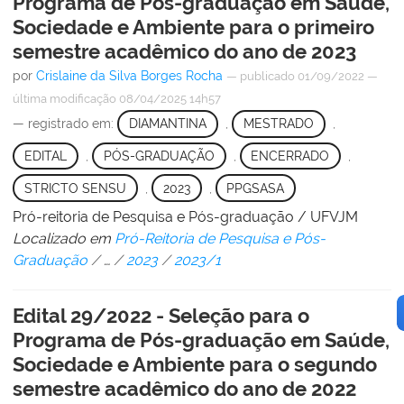
Programa de Pós-graduação em Saúde,
Sociedade e Ambiente para o primeiro
semestre acadêmico do ano de 2023
por
Crislaine da Silva Borges Rocha
—
publicado
01/09/2022
—
última modificação
08/04/2025 14h57
— registrado em:
DIAMANTINA
,
MESTRADO
,
EDITAL
,
PÓS-GRADUAÇÃO
,
ENCERRADO
,
STRICTO SENSU
,
2023
,
PPGSASA
Pró-reitoria de Pesquisa e Pós-graduação / UFVJM
Localizado em
Pró-Reitoria de Pesquisa e Pós-
Graduação
/
…
/
2023
/
2023/1
Edital 29/2022 - Seleção para o
Programa de Pós-graduação em Saúde,
Sociedade e Ambiente para o segundo
semestre acadêmico do ano de 2022