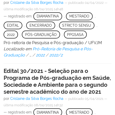
por
Crislaine da Silva Borges Rocha
—
publicado
04/04/2022
—
última modificação
08/04/2025 14h48
— registrado em:
DIAMANTINA
,
MESTRADO
,
EDITAL
,
ENCERRADO
,
STRICTO SENSU
,
2022
,
PÓS-GRADUAÇÃO
,
PPGSASA
Pró-reitoria de Pesquisa e Pós-graduação / UFVJM
Localizado em
Pró-Reitoria de Pesquisa e Pós-
Graduação
/
…
/
2022
/
2022/2
Edital 30/2021 - Seleção para o
Programa de Pós-graduação em Saúde,
Sociedade e Ambiente para o segundo
semestre acadêmico do ano de 2021
por
Crislaine da Silva Borges Rocha
—
publicado
05/04/2021
—
última modificação
08/04/2025 14h32
— registrado em:
DIAMANTINA
,
MESTRADO
,