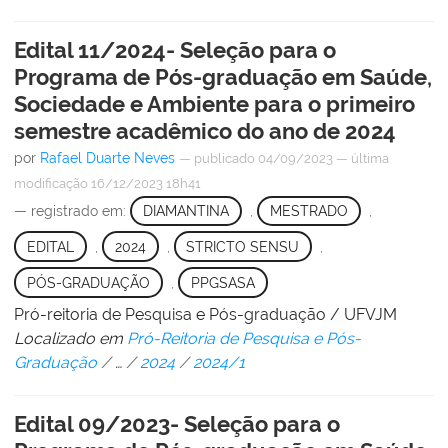
Edital 11/2024- Seleção para o
Programa de Pós-graduação em Saúde,
Sociedade e Ambiente para o primeiro
semestre acadêmico do ano de 2024
por
Rafael Duarte Neves
—
publicado
04/09/2023
—
última
modificação
16/12/2023 18h41
— registrado em:
DIAMANTINA
,
MESTRADO
,
EDITAL
,
2024
,
STRICTO SENSU
,
PÓS-GRADUAÇÃO
,
PPGSASA
Pró-reitoria de Pesquisa e Pós-graduação / UFVJM
Localizado em
Pró-Reitoria de Pesquisa e Pós-
Graduação
/
…
/
2024
/
2024/1
Edital 09/2023- Seleção para o