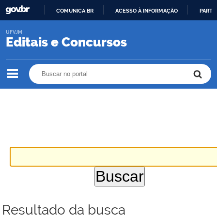
COMUNICA BR
ACESSO À INFORMAÇÃO
PARTI
IR
UFVJM
PARA
Editais e Concursos
O
CONTEÚDO
Buscar no portal
Buscar no portal
Resultado da busca