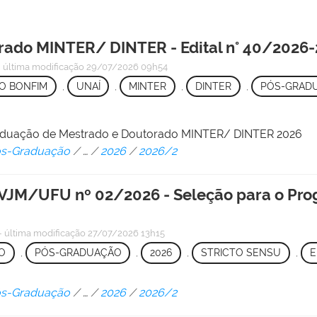
rado MINTER/ DINTER - Edital n° 40/2026
—
última modificação
29/07/2026 09h54
O BONFIM
,
UNAÍ
,
MINTER
,
DINTER
,
PÓS-GRAD
raduação de Mestrado e Doutorado MINTER/ DINTER 2026
Pós-Graduação
/
…
/
2026
/
2026/2
M/UFU nº 02/2026 - Seleção para o Pro
—
última modificação
27/07/2026 13h15
O
,
PÓS-GRADUAÇÃO
,
2026
,
STRICTO SENSU
,
E
Pós-Graduação
/
…
/
2026
/
2026/2