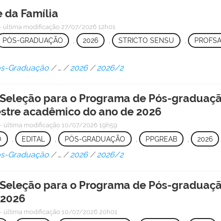
 da Família
—
última modificação
27/07/2026 12h01
PÓS-GRADUAÇÃO
,
2026
,
STRICTO SENSU
,
PROFS
Pós-Graduação
/
…
/
2026
/
2026/2
 Seleção para o Programa de Pós-graduaç
stre acadêmico do ano de 2026
—
última modificação
10/07/2026 19h59
O
,
EDITAL
,
PÓS-GRADUAÇÃO
,
PPGREAB
,
2026
Pós-Graduação
/
…
/
2026
/
2026/2
 Seleção para o Programa de Pós-graduaç
 2026
—
última modificação
10/07/2026 20h01