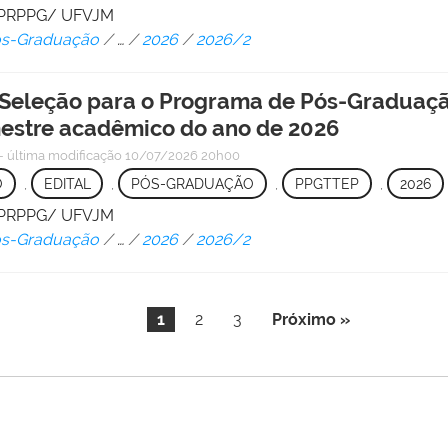
 - PRPPG/ UFVJM
Pós-Graduação
/
…
/
2026
/
2026/2
Seleção para o Programa de Pós-Graduação
estre acadêmico do ano de 2026
—
última modificação
10/07/2026 20h00
O
,
EDITAL
,
PÓS-GRADUAÇÃO
,
PPGTTEP
,
2026
 - PRPPG/ UFVJM
Pós-Graduação
/
…
/
2026
/
2026/2
1
2
3
Próximo »