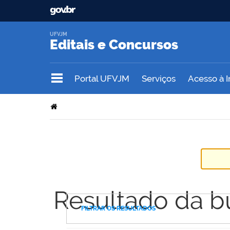
UFVJM
Editais e Concursos
Portal UFVJM
Serviços
Acesso à 
Resultado da b
FILTRAR OS RESULTADOS