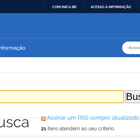
COMUNICA BR
ACESSO À INFORMAÇÃO
IR
PARA
O
CONTEÚDO
Busca
Busca
Informação
usca
Assinar um RSS sempre atualizado
21
itens atendem ao seu critério.