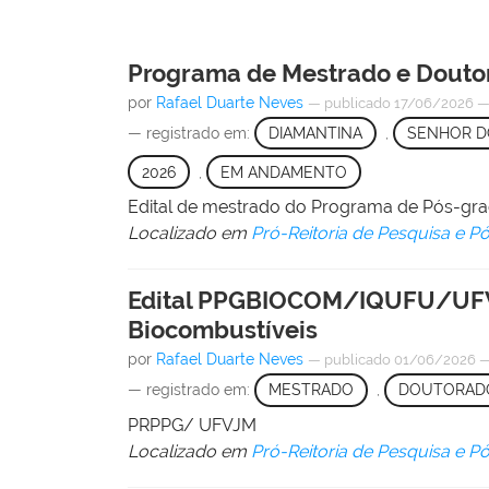
Programa de Mestrado e Douto
por
Rafael Duarte Neves
—
publicado
17/06/2026
— registrado em:
DIAMANTINA
,
SENHOR D
2026
,
EM ANDAMENTO
Edital de mestrado do Programa de Pós-g
Localizado em
Pró-Reitoria de Pesquisa e 
Edital PPGBIOCOM/IQUFU/UFVJ
Biocombustíveis
por
Rafael Duarte Neves
—
publicado
01/06/2026
— registrado em:
MESTRADO
,
DOUTORAD
PRPPG/ UFVJM
Localizado em
Pró-Reitoria de Pesquisa e 