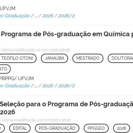
/ UFVJM
Pós-Graduação
/
…
/
2026
/
2026/2
 o Programa de Pós-graduação em Química
—
última modificação
10/07/2026 19h58
TEÓFILO OTONI
,
JANAÚBA
,
MESTRADO
,
DOUTORA
NTO
 - PRPPG/ UFVJM
Pós-Graduação
/
…
/
2026
/
2026/2
 Seleção para o Programa de Pós-graduaç
 2026
—
última modificação
10/07/2026 19h56
O
,
EDITAL
,
PÓS-GRADUAÇÃO
,
PPGGEO
,
2026