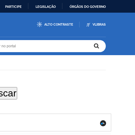
PARTICIPE
LEGISLAÇÃO
ÓRGÃOS DO GOVERNO
ALTO CONTRASTE
VLIBRAS
r no portal
r no portal
.