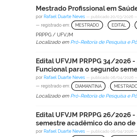
Mestrado Profissional em Saúde
por
Rafael Duarte Neves
—
publicado
20/03/2026
— registrado em:
MESTRADO
,
EDITAL
,
PRPPG / UFVJM
Localizado em
Pró-Reitoria de Pesquisa e 
Edital UFVJM PRPPG 34/2026 -
Funcional para o segundo seme
por
Rafael Duarte Neves
—
publicado
06/04/2026
— registrado em:
DIAMANTINA
,
MESTRAD
Localizado em
Pró-Reitoria de Pesquisa e 
Edital UFVJM PRPPG 26/2026 -
semestre acadêmico do ano de
por
Rafael Duarte Neves
—
publicado
06/04/2026