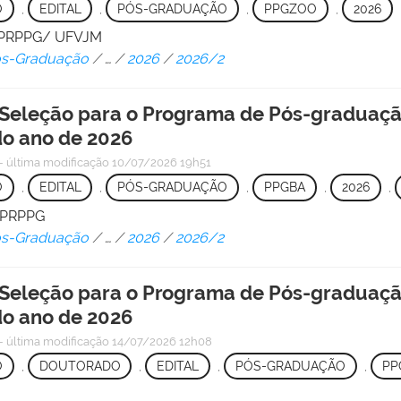
O
,
EDITAL
,
PÓS-GRADUAÇÃO
,
PPGZOO
,
2026
 - PRPPG/ UFVJM
Pós-Graduação
/
…
/
2026
/
2026/2
Seleção para o Programa de Pós-graduação
o ano de 2026
—
última modificação
10/07/2026 19h51
O
,
EDITAL
,
PÓS-GRADUAÇÃO
,
PPGBA
,
2026
,
/ PRPPG
Pós-Graduação
/
…
/
2026
/
2026/2
 Seleção para o Programa de Pós-graduaçã
o ano de 2026
—
última modificação
14/07/2026 12h08
O
,
DOUTORADO
,
EDITAL
,
PÓS-GRADUAÇÃO
,
PP