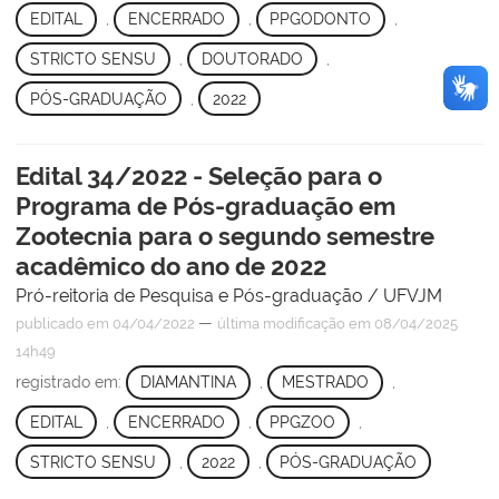
EDITAL
,
ENCERRADO
,
PPGODONTO
,
STRICTO SENSU
,
DOUTORADO
,
PÓS-GRADUAÇÃO
,
2022
Edital 34/2022 - Seleção para o
Programa de Pós-graduação em
Zootecnia para o segundo semestre
acadêmico do ano de 2022
Pró-reitoria de Pesquisa e Pós-graduação / UFVJM
—
publicado
em 04/04/2022
última modificação
em 08/04/2025
14h49
registrado em:
DIAMANTINA
,
MESTRADO
,
EDITAL
,
ENCERRADO
,
PPGZOO
,
STRICTO SENSU
,
2022
,
PÓS-GRADUAÇÃO