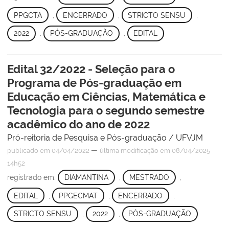
PPGCTA
,
ENCERRADO
,
STRICTO SENSU
,
2022
,
PÓS-GRADUAÇÃO
,
EDITAL
Edital 32/2022 - Seleção para o
Programa de Pós-graduação em
Educação em Ciências, Matemática e
Tecnologia para o segundo semestre
acadêmico do ano de 2022
Pró-reitoria de Pesquisa e Pós-graduação / UFVJM
—
publicado
em 04/04/2022
última modificação
em 08/04/2025
14h52
registrado em:
DIAMANTINA
,
MESTRADO
,
EDITAL
,
PPGECMAT
,
ENCERRADO
,
STRICTO SENSU
,
2022
,
PÓS-GRADUAÇÃO