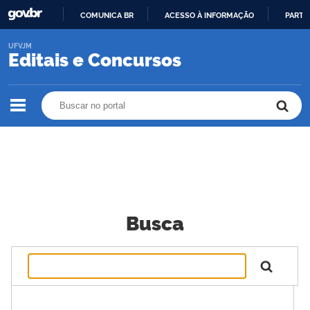
COMUNICA BR
ACESSO À INFORMAÇÃO
PARTI
IR
UFVJM
PARA
Editais e Concursos
O
CONTEÚDO
Buscar no portal
Buscar no portal
Busca