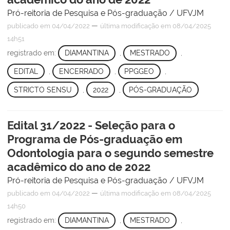
Pró-reitoria de Pesquisa e Pós-graduação / UFVJM
—
publicado
em 04/04/2022
última modificação
em 08/04/2025
14h51
registrado em:
DIAMANTINA
,
MESTRADO
,
EDITAL
,
ENCERRADO
,
PPGGEO
,
STRICTO SENSU
,
2022
,
PÓS-GRADUAÇÃO
Edital 31/2022 - Seleção para o
Programa de Pós-graduação em
Odontologia para o segundo semestre
acadêmico do ano de 2022
Pró-reitoria de Pesquisa e Pós-graduação / UFVJM
—
publicado
em 04/04/2022
última modificação
em 08/04/2025
14h50
registrado em:
DIAMANTINA
,
MESTRADO
,