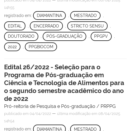
publicado
em 04/04/2022
última modificação
em 08/04/2025
14h55
registrado em:
DIAMANTINA
,
MESTRADO
,
EDITAL
,
ENCERRADO
,
STRICTO SENSU
,
DOUTORADO
,
PÓS-GRADUAÇÃO
,
PPGPV
,
2022
,
PPGBIOCOM
Edital 26/2022 - Seleção para o
Programa de Pós-graduação em
Ciência e Tecnologia de Alimentos para
o segundo semestre acadêmico do ano
de 2022
Pró-reitoria de Pesquisa e Pós-graduação / PRPPG
—
publicado
em 04/04/2022
última modificação
em 08/04/2025
14h54
registrado em:
DIAMANTINA
,
MESTRADO
,