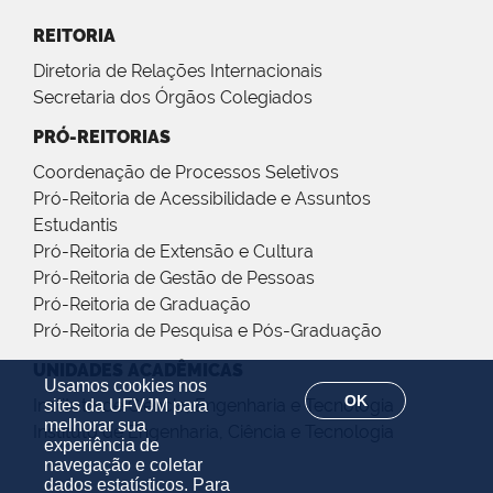
REITORIA
Diretoria de Relações Internacionais
Secretaria dos Órgãos Colegiados
PRÓ-REITORIAS
Coordenação de Processos Seletivos
Pró-Reitoria de Acessibilidade e Assuntos
Estudantis
Pró-Reitoria de Extensão e Cultura
Pró-Reitoria de Gestão de Pessoas
Pró-Reitoria de Graduação
Pró-Reitoria de Pesquisa e Pós-Graduação
UNIDADES ACADÊMICAS
Usamos cookies nos
OK
Instituto de Ciência, Engenharia e Tecnologia
sites da UFVJM para
melhorar sua
Instituto de Engenharia, Ciência e Tecnologia
experiência de
navegação e coletar
dados estatísticos. Para