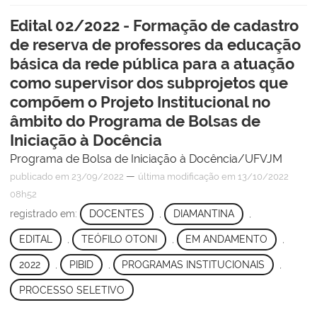
Edital 02/2022 - Formação de cadastro
de reserva de professores da educação
básica da rede pública para a atuação
como supervisor dos subprojetos que
compõem o Projeto Institucional no
âmbito do Programa de Bolsas de
Iniciação à Docência
Programa de Bolsa de Iniciação à Docência/UFVJM
—
publicado
em 23/09/2022
última modificação
em 13/10/2022
08h52
registrado em:
DOCENTES
,
DIAMANTINA
,
EDITAL
,
TEÓFILO OTONI
,
EM ANDAMENTO
,
2022
,
PIBID
,
PROGRAMAS INSTITUCIONAIS
,
PROCESSO SELETIVO