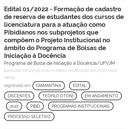
Edital 01/2022 - Formação de cadastro
de reserva de estudantes dos cursos de
licenciatura para a atuação como
Pibidianos nos subprojetos que
compõem o Projeto Institucional no
âmbito do Programa de Bolsas de
Iniciação à Docência
Programa de Bolsa de Iniciação à Docência/UFVJM
—
publicado
em 23/09/2022
última modificação
em 13/10/2022
08h50
registrado em:
DIAMANTINA
,
EDITAL
,
DISCENTES
,
TEÓFILO OTONI
,
EM ANDAMENTO
,
2022
,
PIBID
,
PROGRAMAS INSTITUCIONAIS
,
PROCESSO SELETIVO