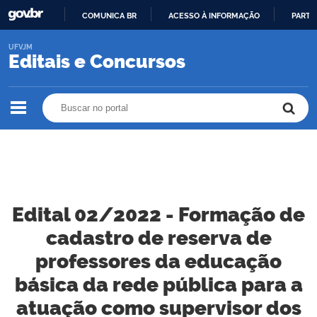
COMUNICA BR
ACESSO À INFORMAÇÃO
PARTI
IR
UFVJM
PARA
Editais e Concursos
O
CONTEÚDO
Buscar no portal
Buscar no portal
Edital 02/2022 - Formação de
cadastro de reserva de
professores da educação
básica da rede pública para a
atuação como supervisor dos