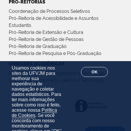
PRÓ-REITORIAS
Coordenação de Processos Seletivos
Pró-Reitoria de Acessibilidade e Assuntos
Estudantis
Pró-Reitoria de Extensão e Cultura
Pró-Reitoria de Gestão de Pessoas
Pró-Reitoria de Graduação
Pró-Reitoria de Pesquisa e Pós-Graduação
UNIDADES ACADÊMICAS
Usamos cookies nos
OK
Instituto de Ciência, Engenharia e Tecnologia
sites da UFVJM para
melhorar sua
Instituto de Engenharia, Ciência e Tecnologia
experiência de
navegação e coletar
dados estatísticos. Para
ter mais informações
sobre como isso é feito,
acesse nossa
Política
de Cookies
. Se você
concorda com nosso
monitoramento de