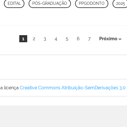
,
EDITAL
,
PÓS-GRADUAÇÃO
,
PPGODONTO
,
2025
1
2
3
4
5
6
7
Próximo »
a licença
Creative Commons Atribuição-SemDerivações 3.0