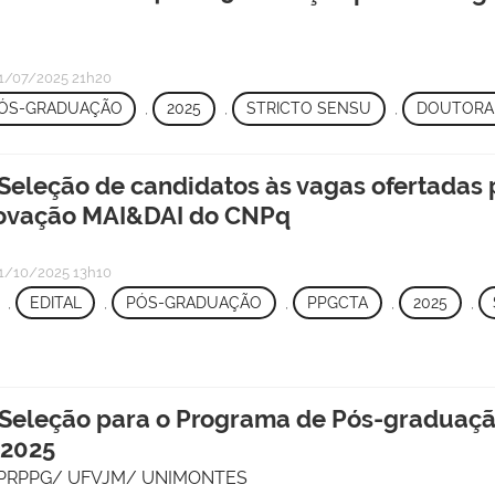
1/07/2025 21h20
ÓS-GRADUAÇÃO
,
2025
,
STRICTO SENSU
,
DOUTORA
Seleção de candidatos às vagas ofertadas 
novação MAI&DAI do CNPq
1/10/2025 13h10
,
EDITAL
,
PÓS-GRADUAÇÃO
,
PPGCTA
,
2025
,
 Seleção para o Programa de Pós-graduaçã
 2025
o - PRPPG/ UFVJM/ UNIMONTES