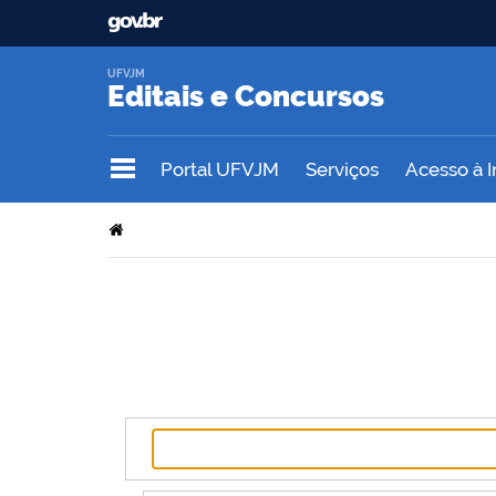
UFVJM
Editais e Concursos
Portal UFVJM
Serviços
Acesso à 