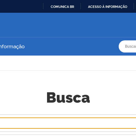
COMUNICA BR
ACESSO À INFORMAÇÃO
IR
PARA
O
CONTEÚDO
Busca
Busca
Informação
Busca