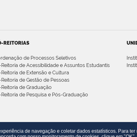
-REITORIAS
UNI
rdenação de Processos Seletivos
Inst
-Reitoria de Acessibilidade e Assuntos Estudantis
Inst
-Reitoria de Extensão e Cultura
-Reitoria de Gestão de Pessoas
-Reitoria de Graduação
-Reitoria de Pesquisa e Pós-Graduação
periência de navegação e coletar dados estatísticos. Para te
oncorda com nosso monitoramento de cookies, clique em "OK".