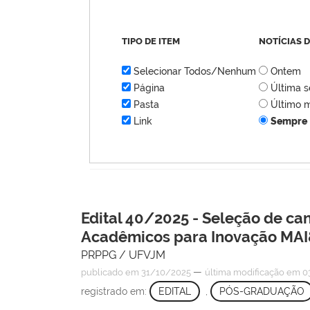
TIPO DE ITEM
NOTÍCIAS 
Selecionar Todos/Nenhum
Ontem
Página
Última 
Pasta
Último 
Link
Sempre
Edital 40/2025 - Seleção de ca
Acadêmicos para Inovação MA
PRPPG / UFVJM
—
publicado
em 31/10/2025
última modificação
em 03
registrado em:
EDITAL
,
PÓS-GRADUAÇÃO