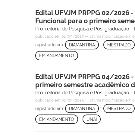
Edital UFVJM PRPPG 02/2026 -
Funcional para o primeiro sem
Pró-reitoria de Pesquisa e Pós-graduação
—
publicado
em 01/09/2025
última modificação
em 0
registrado em:
DIAMANTINA
,
MESTRADO
EM ANDAMENTO
Edital UFVJM PRPPG 04/2026 -
primeiro semestre acadêmico d
Pró-reitoria de Pesquisa e Pós-graduação
—
publicado
em 01/09/2025
última modificação
em 0
registrado em:
DIAMANTINA
,
MESTRADO
EM ANDAMENTO
,
UNAÍ