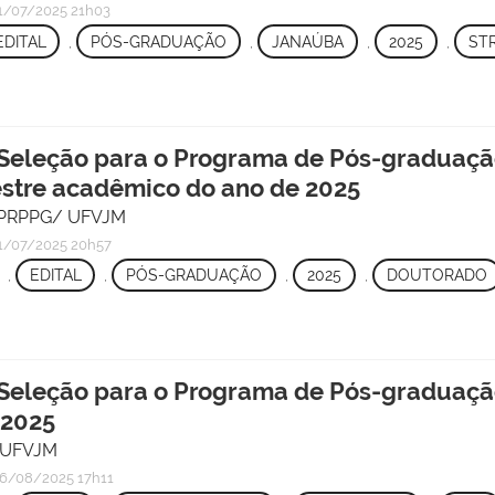
1/07/2025 21h03
EDITAL
,
PÓS-GRADUAÇÃO
,
JANAÚBA
,
2025
,
ST
 Seleção para o Programa de Pós-graduaç
stre acadêmico do ano de 2025
 - PRPPG/ UFVJM
1/07/2025 20h57
,
EDITAL
,
PÓS-GRADUAÇÃO
,
2025
,
DOUTORADO
 Seleção para o Programa de Pós-graduaç
 2025
/ UFVJM
6/08/2025 17h11