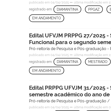
—
publicado
em 04/04/2025
última modificação
em 1
registrado em:
DIAMANTINA
,
PPGAZ
,
EM ANDAMENTO
Edital UFVJM PRPPG 27/2025 -
Funcional para o segundo seme
Pró-reitoria de Pesquisa e Pós-graduação
—
publicado
em 04/04/2025
última modificação
em 1
registrado em:
DIAMANTINA
,
MESTRADO
EM ANDAMENTO
Edital PRPPG UFVJM 31/2025 -
semestre acadêmico do ano de
Pró-reitoria de Pesquisa e Pós-graduação 
—
publicado
em 04/04/2025
última modificação
em 0