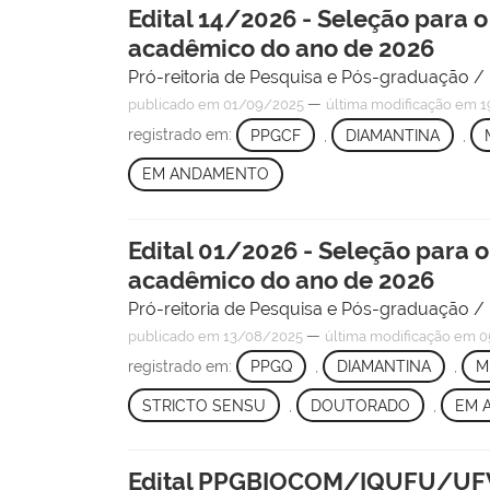
Edital 14/2026 - Seleção para 
acadêmico do ano de 2026
Pró-reitoria de Pesquisa e Pós-graduação 
—
publicado
em 01/09/2025
última modificação
em 1
registrado em:
PPGCF
,
DIAMANTINA
,
EM ANDAMENTO
Edital 01/2026 - Seleção para
acadêmico do ano de 2026
Pró-reitoria de Pesquisa e Pós-graduação 
—
publicado
em 13/08/2025
última modificação
em 0
registrado em:
PPGQ
,
DIAMANTINA
,
M
STRICTO SENSU
,
DOUTORADO
,
EM 
Edital PPGBIOCOM/IQUFU/UFVJ