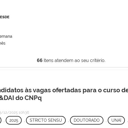
DESDE
semana
mês
66
itens atendem ao seu critério.
ndidatos às vagas ofertadas para o curso 
I&DAI do CNPq
/12/2025 10h36
,
2025
,
STRICTO SENSU
,
DOUTORADO
,
UNAÍ