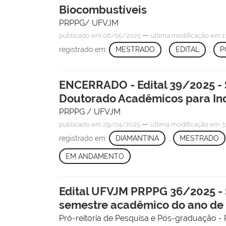
Biocombustíveis
PRPPG/ UFVJM
—
publicado
em 06/05/2025
última modificação
em 1
registrado em:
MESTRADO
,
EDITAL
,
P
ENCERRADO - Edital 39/2025 - 
Doutorado Acadêmicos para I
PRPPG / UFVJM
—
publicado
em 29/04/2025
última modificação
em 3
registrado em:
DIAMANTINA
,
MESTRADO
EM ANDAMENTO
Edital UFVJM PRPPG 36/2025 -
semestre acadêmico do ano de
Pró-reitoria de Pesquisa e Pós-graduaçã