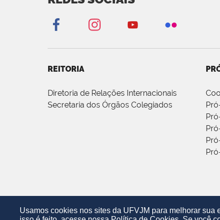
REITORIA
PRÓ
Diretoria de Relações Internacionais
Coo
Secretaria dos Órgãos Colegiados
Pró
Pró
Pró
Pró
Pró
Usamos cookies nos sites da UFVJM para melhorar sua ex
isso é feito, acesse nossa
Política de Cookies
. Se você c