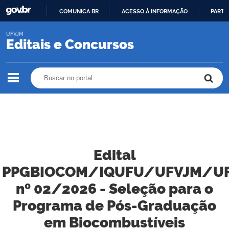
COMUNICA BR
ACESSO À INFORMAÇÃO
PARTI
IR
UFVJM
PARA
Editais e Concursos
O
CONTEÚDO
Buscar no portal
Buscar no portal
Edital
PPGBIOCOM/IQUFU/UFVJM/U
nº 02/2026 - Seleção para o
Programa de Pós-Graduação
em Biocombustíveis