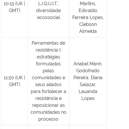
10:15 (UK |
L.I.Q.U.I.T.:
Martins,
GMT)
diversidade
Edivaldo
ecossocial
Ferreira Lopes,
Clebson
Almeida
Ferramentas de
resistência I:
estratégias
formuladas
Anabel Marín,
pelas
Godofredo
11:50 (UK |
comunidades e
Pereira, Diana
GMT)
seus aliados
Salazar,
para fortalecer a
Lauanda
resistência e
Lopes
reposicionar as
comunidades no
processo