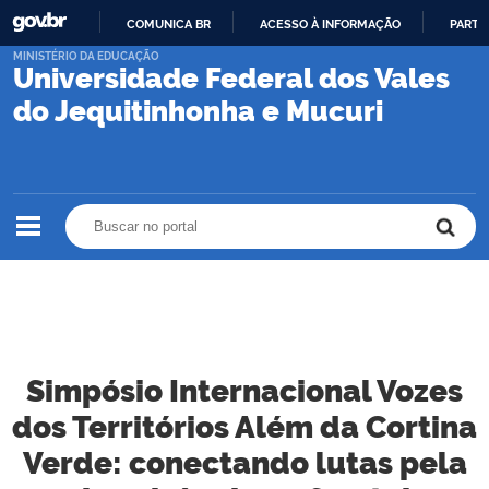
COMUNICA BR
ACESSO À INFORMAÇÃO
PARTI
IR
MINISTÉRIO DA EDUCAÇÃO
Universidade Federal dos Vales
PARA
O
do Jequitinhonha e Mucuri
CONTEÚDO
Buscar no portal
Buscar no portal
Simpósio Internacional Vozes
dos Territórios Além da Cortina
Verde: conectando lutas pela