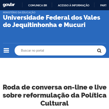
COMUNICA BR
ACESSO À INFORMAÇÃO
PARTI
IR
MINISTÉRIO DA EDUCAÇÃO
Universidade Federal dos Vales
PARA
O
do Jequitinhonha e Mucuri
CONTEÚDO
Buscar no portal
Buscar no portal
Roda de conversa on-line e live
sobre reformulação da Política
Cultural