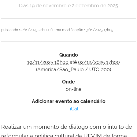
Dias 19 de novembro e 2 dezembro de 2025
publicado
12/11/2025 22h00,
última modificação
13/11/2025 17h05
Quando
19/11/2025 16h00
até
02/12/2025 17h00
(America/Sao_Paulo / UTC-200)
Onde
on-line
Adicionar evento ao calendário
iCal
Realizar um momento de diálogo com o intuito de
reformular a política cultural da UFVJM de forma