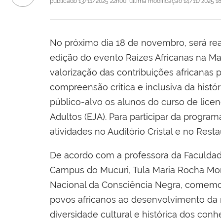
publicado
13/11/2025 22h00,
última modificação
14/11/2025 1
No próximo dia 18 de novembro, será rea
edição do evento Raízes Africanas na Ma
valorização das contribuições africanas
compreensão crítica e inclusiva da histór
público-alvo os alunos do curso de lic
Adultos (EJA). Para participar da progr
atividades no Auditório Cristal e no Resta
De acordo com a professora da Faculdade
Campus do Mucuri, Tula Maria Rocha Mor
Nacional da Consciência Negra, comemora
povos africanos ao desenvolvimento da 
diversidade cultural e histórica dos c