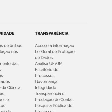
NIDADE
TRANSPARÊNCIA
os de ônibus
Acesso à informação
tação nos
Lei Geral de Proteção
de Dados
mento das
Analisa UFVJM
s
Escritório de
os
Processos
tados
Governança
 da Ciência
Integridade
as,
Transparência e
ões e
Prestação de Contas
tos
Pesquisa Pública de
ção de
Processos