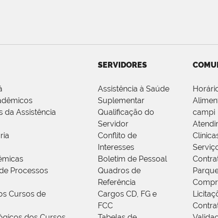
SERVIDORES
COMU
á
Assistência à Saúde
Horári
adêmicos
Suplementar
Alimen
s da Assistência
Qualificação do
campi
Servidor
Atendi
ria
Conflito de
Clínica
Interesses
Serviç
êmicas
Boletim de Pessoal
Contra
de Processos
Quadros de
Parque
Referência
Compr
os Cursos de
Cargos CD, FG e
Licitaç
FCC
Contra
ógicos dos Cursos
Tabelas de
Valida