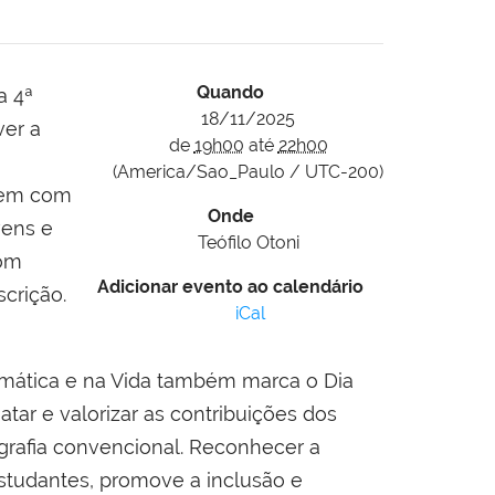
Quando
a 4ª
18/11/2025
ver a
de
19h00
até
22h00
(America/Sao_Paulo / UTC-200)
 tem com
Onde
vens e
Teófilo Otoni
com
Adicionar evento ao calendário
scrição.
iCal
emática e na Vida também marca o Dia
ar e valorizar as contribuições dos
grafia convencional. Reconhecer a
studantes, promove a inclusão e