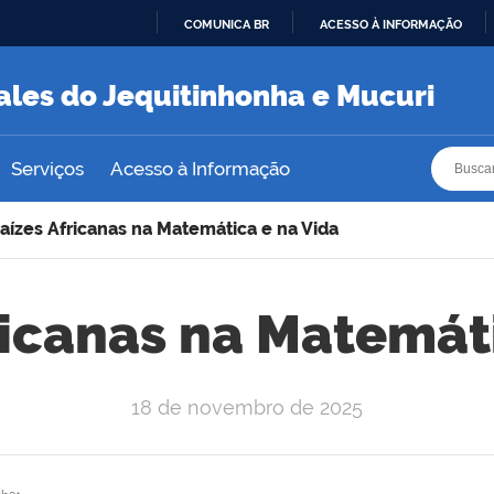
COMUNICA BR
ACESSO À INFORMAÇÃO
IR
PARA
ales do Jequitinhonha e Mucuri
O
CONTEÚDO
Busca
Busca
Serviços
Acesso à Informação
Raízes Africanas na Matemática e na Vida
ricanas na Matemát
18 de novembro de 2025