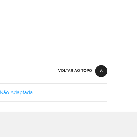
VOLTAR AO TOPO
 Não Adaptada
.