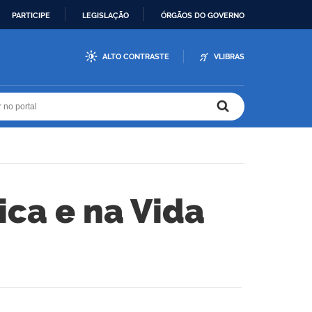
PARTICIPE
LEGISLAÇÃO
ÓRGÃOS DO GOVERNO
ALTO CONTRASTE
VLIBRAS
r no portal
r no portal
ica e na Vida