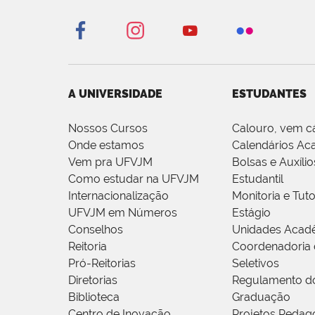
A UNIVERSIDADE
ESTUDANTES
Nossos Cursos
Calouro, vem c
Onde estamos
Calendários Ac
Vem pra UFVJM
Bolsas e Auxílio
Como estudar na UFVJM
Estudantil
Internacionalização
Monitoria e Tuto
UFVJM em Números
Estágio
Conselhos
Unidades Acad
Reitoria
Coordenadoria 
Pró-Reitorias
Seletivos
Diretorias
Regulamento d
Biblioteca
Graduação
Centro de Inovação
Projetos Pedag