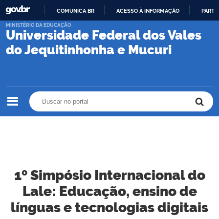
COMUNICA BR
ACESSO À INFORMAÇÃO
PARTI
IR
MINISTÉRIO DA EDUCAÇÃO
Universidade Federal dos Vales
PARA
O
do Jequitinhonha e Mucuri
CONTEÚDO
Buscar no portal
Buscar no portal
1º Simpósio Internacional do
Lale: Educação, ensino de
línguas e tecnologias digitais