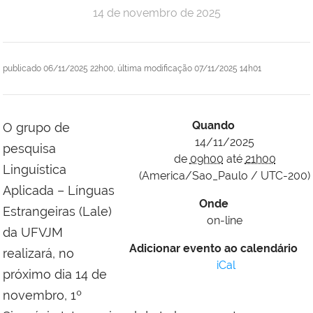
14 de novembro de 2025
publicado
06/11/2025 22h00,
última modificação
07/11/2025 14h01
Quando
O grupo de
14/11/2025
pesquisa
de
09h00
até
21h00
Linguística
(America/Sao_Paulo / UTC-200)
Aplicada – Línguas
Onde
Estrangeiras (Lale)
on-line
da UFVJM
Adicionar evento ao calendário
realizará, no
iCal
próximo dia 14 de
novembro, 1º