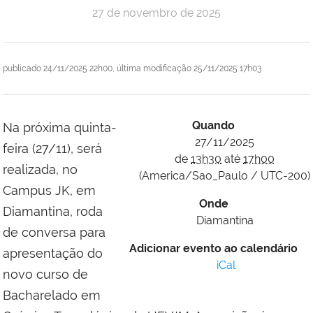
27 de novembro de 2025
publicado
24/11/2025 22h00,
última modificação
25/11/2025 17h03
Quando
Na próxima quinta-
27/11/2025
feira (27/11), será
de
13h30
até
17h00
realizada, no
(America/Sao_Paulo / UTC-200)
Campus JK, em
Onde
Diamantina, roda
Diamantina
de conversa para
Adicionar evento ao calendário
apresentação do
iCal
novo curso de
Bacharelado em