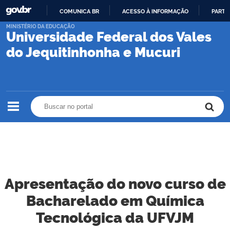
COMUNICA BR
ACESSO À INFORMAÇÃO
PARTI
IR
MINISTÉRIO DA EDUCAÇÃO
Universidade Federal dos Vales
PARA
O
do Jequitinhonha e Mucuri
CONTEÚDO
Buscar no portal
Buscar no portal
Apresentação do novo curso de
Bacharelado em Química
Tecnológica da UFVJM