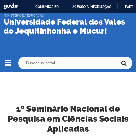
COMUNICA BR
ACESSO À INFORMAÇÃO
PARTI
IR
MINISTÉRIO DA EDUCAÇÃO
Universidade Federal dos Vales
PARA
O
do Jequitinhonha e Mucuri
CONTEÚDO
Buscar no portal
Buscar no portal
1º Seminário Nacional de
Pesquisa em Ciências Sociais
Aplicadas