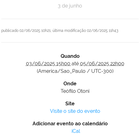
3 de junho
publicado
02/06/2025 10h21,
última modificação
02/06/2025 11h43
Quando
03/06/2025 15h00
até
05/06/2025 22h00
(America/Sao_Paulo / UTC-300)
Onde
Teófilo Otoni
Site
Visite o site do evento
Adicionar evento ao calendário
iCal