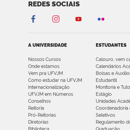
REDES SOCIAIS
A UNIVERSIDADE
ESTUDANTES
Nossos Cursos
Calouro, vem c
Onde estamos
Calendários Ac
Vem pra UFVJM
Bolsas e Auxílio
Como estudar na UFVJM
Estudantil
Internacionalização
Monitoria e Tuto
UFVJM em Números
Estágio
Conselhos
Unidades Acad
Reitoria
Coordenadoria 
Pró-Reitorias
Seletivos
Diretorias
Regulamento d
Biblioteca
Graduação