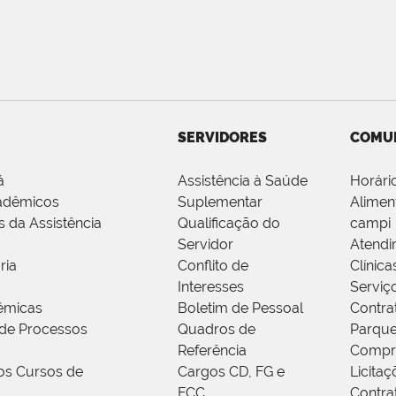
SERVIDORES
COMU
á
Assistência à Saúde
Horári
adêmicos
Suplementar
Alimen
s da Assistência
Qualificação do
campi
Servidor
Atendi
ria
Conflito de
Clínica
Interesses
Serviç
êmicas
Boletim de Pessoal
Contra
de Processos
Quadros de
Parque
Referência
Compr
os Cursos de
Cargos CD, FG e
Licitaç
FCC
Contra