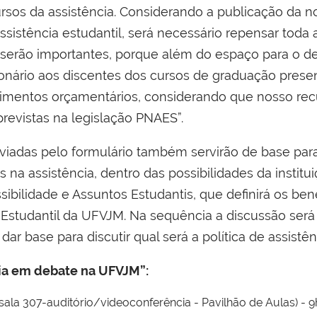
ursos da assistência. Considerando a publicação da n
ssistência estudantil, será necessário repensar toda a
serão importantes, porque além do espaço para o d
ionário aos discentes dos cursos de graduação presen
timentos orçamentários, considerando que nosso recu
revistas na legislação PNAES”.
nviadas pelo formulário também servirão de base para
 na assistência, dentro das possibilidades da instit
ibilidade e Assuntos Estudantis, que definirá os ben
a Estudantil da UFVJM. Na sequência a discussão será
dar base para discutir qual será a política de assistê
cia em debate na UFVJM”:
ala 307-auditório/videoconferência - Pavilhão de Aulas) - 9