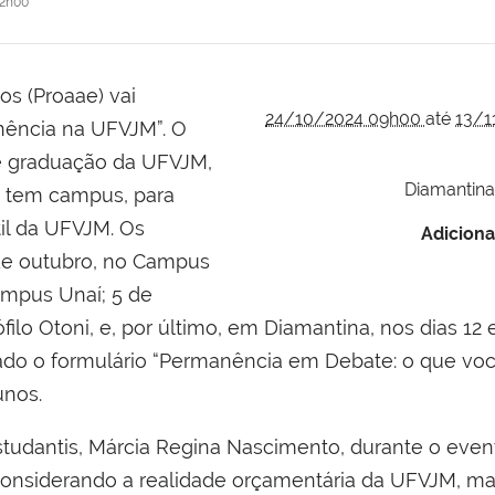
12h00
os (Proaae) vai
24/10/2024 09h00
até
13/1
nência na UFVJM”. O
de graduação da UFVJM,
Diamantina,
e tem campus, para
til da UFVJM. Os
Adiciona
de outubro, no Campus
ampus Unaí; 5 de
o Otoni, e, por último, em Diamantina, nos dias 12
zado o formulário “Permanência em Debate: o que voc
unos.
tudantis, Márcia Regina Nascimento, durante o event
il considerando a realidade orçamentária da UFVJM,