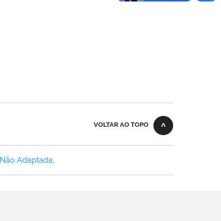
VOLTAR AO TOPO
 Não Adaptada
.