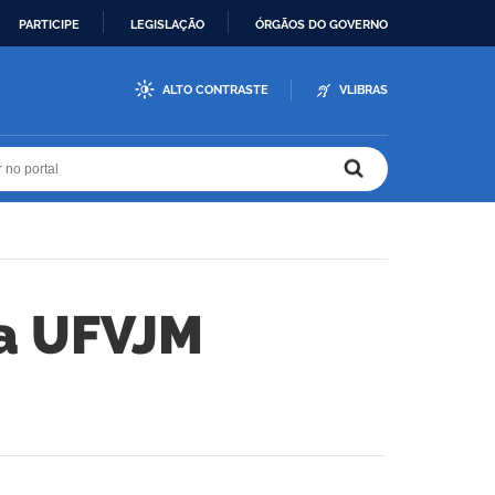
PARTICIPE
LEGISLAÇÃO
ÓRGÃOS DO GOVERNO
ALTO CONTRASTE
VLIBRAS
r no portal
r no portal
a UFVJM