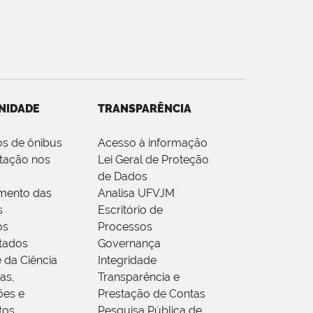
NIDADE
TRANSPARÊNCIA
os de ônibus
Acesso à informação
tação nos
Lei Geral de Proteção
de Dados
mento das
Analisa UFVJM
s
Escritório de
os
Processos
tados
Governança
 da Ciência
Integridade
as,
Transparência e
ões e
Prestação de Contas
tos
Pesquisa Pública de