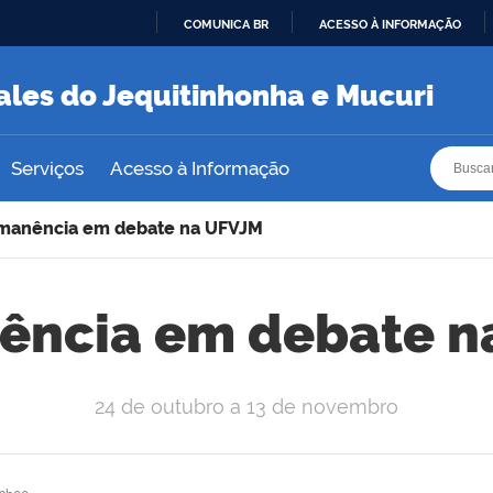
COMUNICA BR
ACESSO À INFORMAÇÃO
IR
PARA
ales do Jequitinhonha e Mucuri
O
CONTEÚDO
Busca
Busca
Serviços
Acesso à Informação
manência em debate na UFVJM
ência em debate n
24 de outubro a 13 de novembro