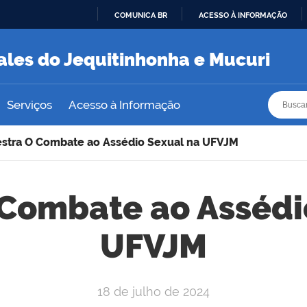
COMUNICA BR
ACESSO À INFORMAÇÃO
IR
PARA
ales do Jequitinhonha e Mucuri
O
CONTEÚDO
Busca
Busca
Serviços
Acesso à Informação
estra O Combate ao Assédio Sexual na UFVJM
 Combate ao Assédi
UFVJM
18 de julho de 2024