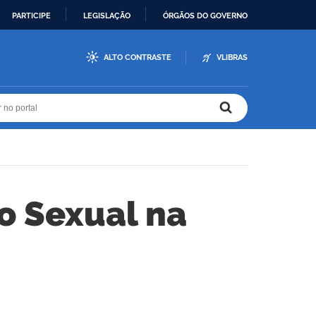
PARTICIPE
LEGISLAÇÃO
ÓRGÃOS DO GOVERNO
ALTO CONTRASTE
VLIBRAS
r no portal
r no portal
o Sexual na