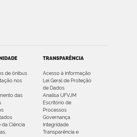
NIDADE
TRANSPARÊNCIA
os de ônibus
Acesso à informação
tação nos
Lei Geral de Proteção
de Dados
mento das
Analisa UFVJM
s
Escritório de
os
Processos
tados
Governança
 da Ciência
Integridade
as,
Transparência e