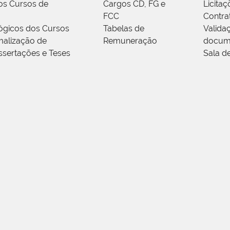
os Cursos de
Cargos CD, FG e
Licitaç
FCC
Contra
ógicos dos Cursos
Tabelas de
Valida
alização de
Remuneração
docum
ssertações e Teses
Sala d