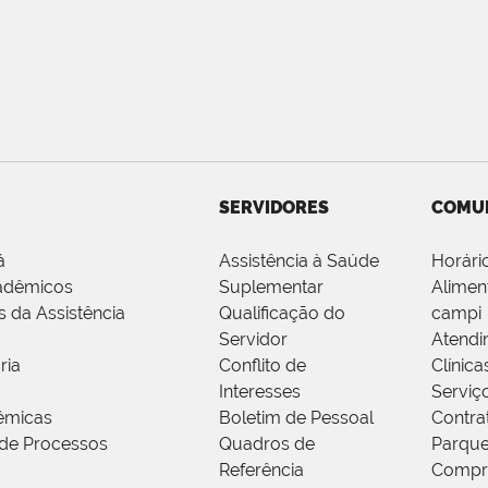
SERVIDORES
COMU
á
Assistência à Saúde
Horári
adêmicos
Suplementar
Alimen
s da Assistência
Qualificação do
campi
Servidor
Atendi
ria
Conflito de
Clínica
Interesses
Serviç
êmicas
Boletim de Pessoal
Contra
de Processos
Quadros de
Parque
Referência
Compr