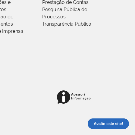
ões e
Prestação de Contas
tos
Pesquisa Pública de
ção de
Processos
entos
Transparência Pública
e Imprensa
Avalie este site!