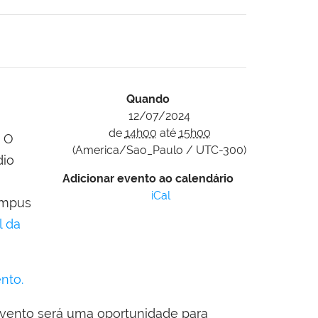
Quando
12/07/2024
de
14h00
até
15h00
. O
(America/Sao_Paulo / UTC-300)
dio
Adicionar evento ao calendário
iCal
Campus
l da
nto.
evento será uma oportunidade para