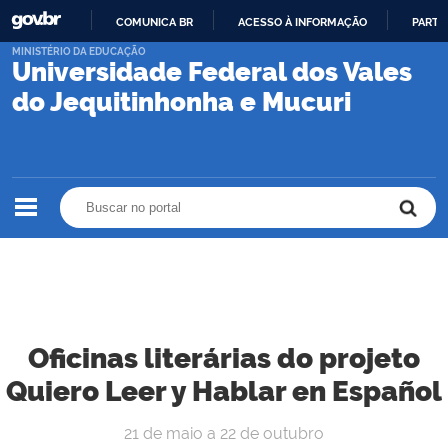
COMUNICA BR
ACESSO À INFORMAÇÃO
PARTI
IR
MINISTÉRIO DA EDUCAÇÃO
Universidade Federal dos Vales
PARA
O
do Jequitinhonha e Mucuri
CONTEÚDO
Buscar no portal
Buscar no portal
Oficinas literárias do projeto
Quiero Leer y Hablar en Español
21 de maio a 22 de outubro