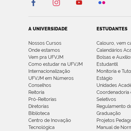
A UNIVERSIDADE
ESTUDANTES
Nossos Cursos
Calouro, vem c
Onde estamos
Calendários Ac
Vem pra UFVJM
Bolsas e Auxílio
Como estudar na UFVJM
Estudantil
Internacionalização
Monitoria e Tuto
UFVJM em Números
Estágio
Conselhos
Unidades Acad
Reitoria
Coordenadoria 
Pró-Reitorias
Seletivos
Diretorias
Regulamento d
Biblioteca
Graduação
Centro de Inovação
Projetos Pedag
Tecnológica
Manual de Norm