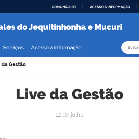
COMUNICA BR
ACESSO À INFORMAÇÃO
IR
PARA
ales do Jequitinhonha e Mucuri
O
CONTEÚDO
Busca
Busca
Serviços
Acesso à Informação
e da Gestão
Live da Gestão
12 de julho