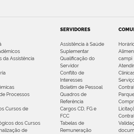
SERVIDORES
COMU
á
Assistência à Saúde
Horári
adêmicos
Suplementar
Alimen
s da Assistência
Qualificação do
campi
Servidor
Atendi
ria
Conflito de
Clínica
Interesses
Serviç
êmicas
Boletim de Pessoal
Contra
de Processos
Quadros de
Parque
Referência
Compr
os Cursos de
Cargos CD, FG e
Licitaç
FCC
Contra
ógicos dos Cursos
Tabelas de
Valida
alização de
Remuneração
docum