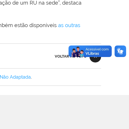
ntação de um RU na sede”, destaca
mbém estão disponíveis
as outras
VOLTAR AO TOPO
 Não Adaptada
.