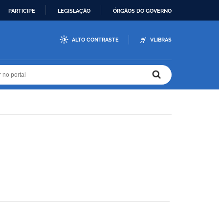
PARTICIPE
LEGISLAÇÃO
ÓRGÃOS DO GOVERNO
ALTO CONTRASTE
VLIBRAS
r no portal
r no portal