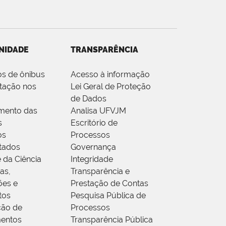
NIDADE
TRANSPARÊNCIA
os de ônibus
Acesso à informação
tação nos
Lei Geral de Proteção
de Dados
mento das
Analisa UFVJM
s
Escritório de
os
Processos
tados
Governança
 da Ciência
Integridade
as,
Transparência e
ões e
Prestação de Contas
tos
Pesquisa Pública de
ção de
Processos
entos
Transparência Pública