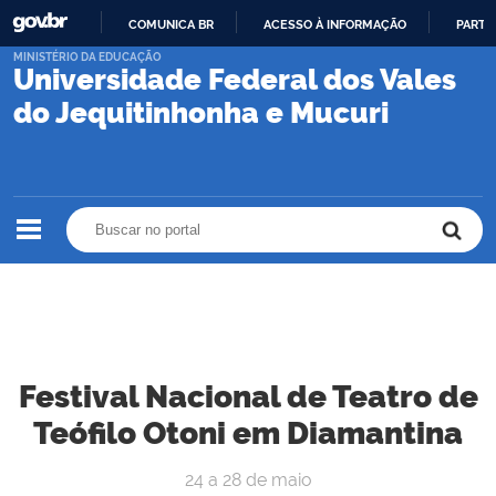
COMUNICA BR
ACESSO À INFORMAÇÃO
PARTI
IR
MINISTÉRIO DA EDUCAÇÃO
Universidade Federal dos Vales
PARA
O
do Jequitinhonha e Mucuri
CONTEÚDO
Buscar no portal
Buscar no portal
Festival Nacional de Teatro de
Teófilo Otoni em Diamantina
24 a 28 de maio