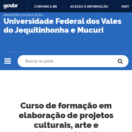
COMUNICA BR
ACESSO À INFORMAÇÃO
PARTI
IR
MINISTÉRIO DA EDUCAÇÃO
Universidade Federal dos Vales
PARA
O
do Jequitinhonha e Mucuri
CONTEÚDO
Buscar no portal
Buscar no portal
Curso de formação em
elaboração de projetos
culturais, arte e