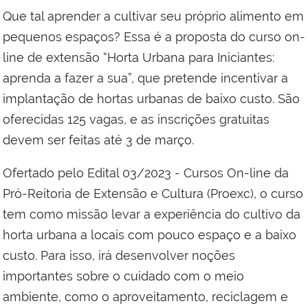
Que tal aprender a cultivar seu próprio alimento em
pequenos espaços? Essa é a proposta do curso
on
-
line de extensão
“
Horta Urbana para
I
niciantes:
aprenda a fazer a sua
”
, que pretende incentivar a
implantação de hortas urbanas de baixo custo.
São
oferecidas 125 vagas, e as inscrições gratuitas
devem ser feitas até 3 de março.
O
fertado pelo
E
dital 0
3/
202
3 -
Cursos On
-
line da
Pró
-
Reitoria de Extensão e Cultura (Proexc)
, o
curso
tem como missão levar a experiência do cultivo da
horta urbana a locais com pouco espaço
e
a
baixo
custo. Para isso,
i
rá desenvolver noções
importantes sobre o cuidado com o meio
ambiente, como o aproveitamento
,
reciclagem
e