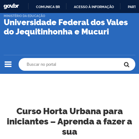
COMUNICA BR
ACESSO À INFORMAÇÃO
PARTI
IR
MINISTÉRIO DA EDUCAÇÃO
Universidade Federal dos Vales
PARA
O
do Jequitinhonha e Mucuri
CONTEÚDO
Buscar no portal
Buscar no portal
Curso Horta Urbana para
iniciantes – Aprenda a fazer a
sua