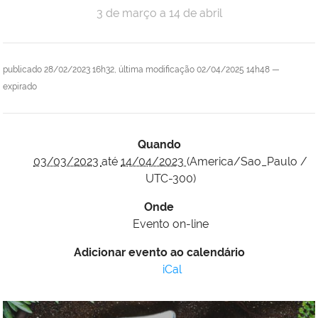
3 de março a 14 de abril
publicado
28/02/2023 16h32,
última modificação
02/04/2025 14h48
—
expirado
Quando
03/03/2023
até
14/04/2023
(America/Sao_Paulo /
UTC-300)
Onde
Evento on-line
Adicionar evento ao calendário
iCal