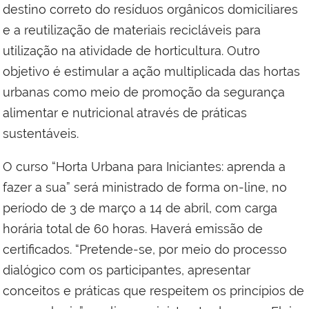
destino correto do resíduos orgânicos domiciliares
e a reutilização de materiais recicláveis para
utilização na atividade de horticultura.
Outro
objetivo é e
stimular a ação multiplicad
a
das hortas
urbanas como meio de promoção da segurança
alimentar e nutricional
através
de práticas
sustentáveis.
O curso
“
Horta Urbana para
I
niciantes: aprenda a
fazer a sua
”
ser
á
ministrado de forma on-line, no
período de
3 de março
a 1
4
de
a
br
il
, com carga
horária total de 60 horas.
Haverá emissão de
certificados.
“
Pretende-se
,
por meio do processo
dialógico com os participantes
,
apresentar
conceitos e práticas
que
respeitem os princípios de