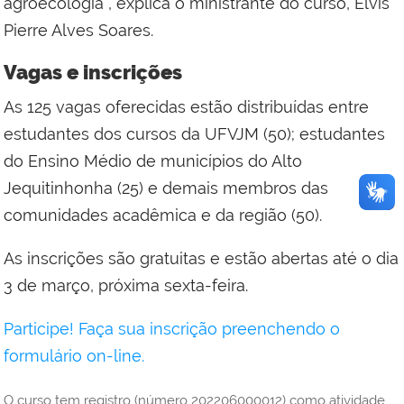
agroecologia
”, explica o m
inistrante
do curso,
Elvis
Pierre Alves Soares
.
Vagas e inscrições
A
s 1
25
vagas
oferecidas
e
stão distribuídas entre
estudantes dos cursos da UFVJM (
5
0); estudantes
do Ensino Médio de
municípios do Alto
Jequitinhonha
(
25
) e demais membros da
s
comunidade
s
acadêmica
e da
região
(
5
0).
As inscrições
são
gratuita
s e
estão abertas até
o
dia
3 de março
, próxima
sex
ta
-feira.
Participe! Faça sua inscrição preenchendo o
formulário on-line.
O curso tem registro (número 202206000012) como atividade