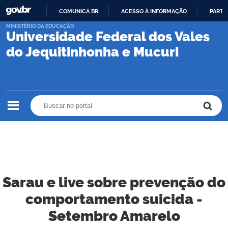
COMUNICA BR
ACESSO À INFORMAÇÃO
PARTI
IR
MINISTÉRIO DA EDUCAÇÃO
Universidade Federal dos Vales
PARA
O
do Jequitinhonha e Mucuri
CONTEÚDO
Buscar no portal
Buscar no portal
Sarau e live sobre prevenção do
comportamento suicida -
Setembro Amarelo