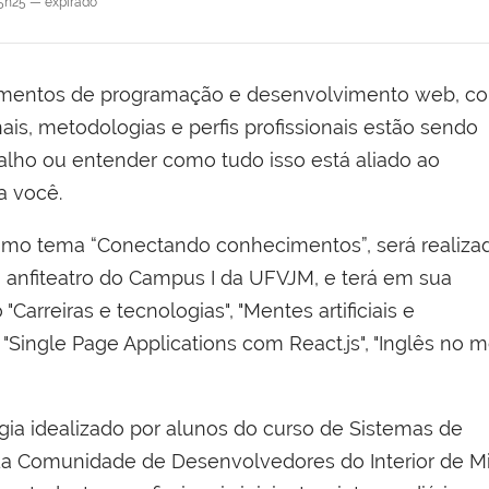
5h25
—
expirado
cimentos de programação e desenvolvimento web, c
is, metodologias e perfis profissionais estão sendo
balho ou entender como tudo isso está aliado ao
a você.
como tema “Conectando conhecimentos”, será realiza
 anfiteatro do Campus I da UFVJM, e terá em sua
rreiras e tecnologias", "Mentes artificiais e
"Single Page Applications com React.js", "Inglês no 
ia idealizado por alunos do curso de Sistemas de
 Comunidade de Desenvolvedores do Interior de Min