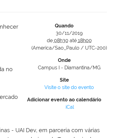
Quando
onhecer
30/11/2019
de
08h30
até
18h00
(America/Sao_Paulo / UTC-200)
Onde
Campus I - Diamantina/MG
da no
Site
Visite o site do evento
mercado
Adicionar evento ao calendário
iCal
as - UAI Dev, em parceria com várias