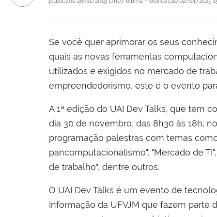
publicado
28/11/2019 17h07,
última modificação
02/04/2025 1
Se você quer aprimorar os seus conhe
quais as novas ferramentas computaciona
utilizados e exigidos no mercado de tra
empreendedorismo, este é o evento par
A 1ª edição do UAI Dev Talks, que tem 
dia 30 de novembro, das 8h30 às 18h, no
programação palestras com temas como "Ca
pancomputacionalismo", "Mercado de TI", 
de trabalho", dentre outros.
O UAI Dev Talks é um evento de tecnolog
Informação da UFVJM que fazem parte da