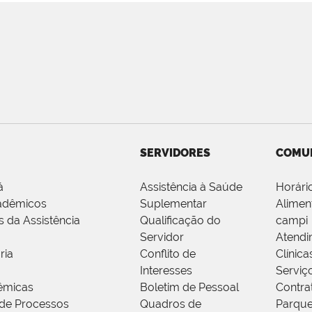
SERVIDORES
COMU
á
Assistência à Saúde
Horári
adêmicos
Suplementar
Alimen
s da Assistência
Qualificação do
campi
Servidor
Atendi
ria
Conflito de
Clínica
Interesses
Serviç
êmicas
Boletim de Pessoal
Contra
de Processos
Quadros de
Parque