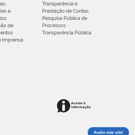
as,
Transparência e
ões e
Prestação de Contas
tos
Pesquisa Pública de
ção de
Processos
entos
Transparência Pública
e Imprensa
Avalie este site!