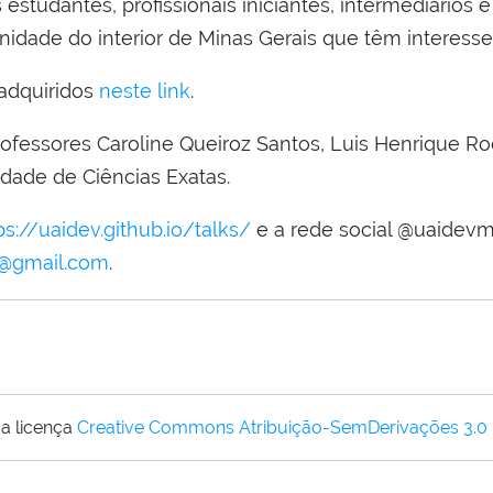
estudantes, profissionais iniciantes, intermediários 
dade do interior de Minas Gerais que têm interess
 adquiridos
neste link
.
ofessores Caroline Queiroz Santos, Luis Henrique R
ade de Ciências Exatas.
ps://uaidev.github.io/talks/
e a rede social @uaidevm
@gmail.com
.
a licença
Creative Commons Atribuição-SemDerivações 3.0