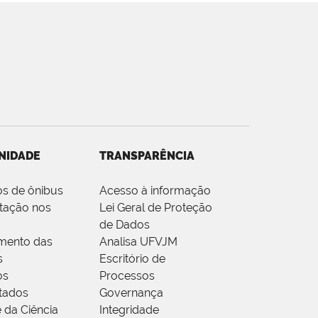
NIDADE
TRANSPARÊNCIA
os de ônibus
Acesso à informação
tação nos
Lei Geral de Proteção
de Dados
mento das
Analisa UFVJM
s
Escritório de
os
Processos
tados
Governança
 da Ciência
Integridade