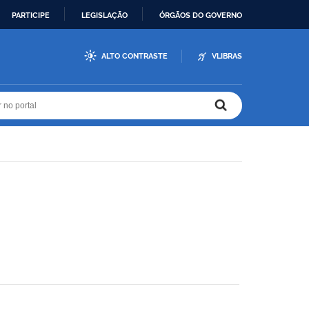
PARTICIPE
LEGISLAÇÃO
ÓRGÃOS DO GOVERNO
ALTO CONTRASTE
VLIBRAS
r no portal
r no portal