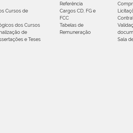
Referência
Compr
os Cursos de
Cargos CD, FG e
Licitaç
FCC
Contra
ógicos dos Cursos
Tabelas de
Valida
alização de
Remuneração
docum
ssertações e Teses
Sala d