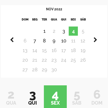
NOV
2022
DOM
SEG
TER
QUA
QUI
SEX
SÁB
1
2
3
4
5
6
7
8
9
10
11
12
13
14
15
16
17
18
19
20
21
22
23
24
25
26
27
28
29
30
2
3
4
5
6
QUA
QUI
SEX
SÁB
DOM