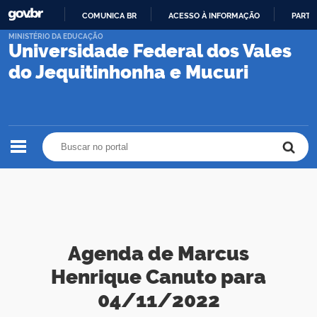
COMUNICA BR
ACESSO À INFORMAÇÃO
PARTI
IR
MINISTÉRIO DA EDUCAÇÃO
Universidade Federal dos Vales
PARA
O
do Jequitinhonha e Mucuri
CONTEÚDO
Buscar no portal
Buscar no portal
Agenda de Marcus
Henrique Canuto para
04/11/2022